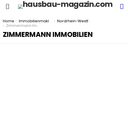
S
Menu
You are here:
Home
Immobilienmakler
Nordrhein-Westfalen
Zimmermann Immobilien
ZIMMERMANN IMMOBILIEN