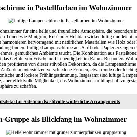
schirme in Pastellfarben im Wohnzimmer
Wohnzimmer für eine helle und freundliche Atmosphäre, die besonders
ten Tönen wie Mintgrün, Rosé oder Hellblau wirken luftig und leicht u
 harmonieren hervorragend mit natürlichen Materialien wie Holz oder R
ung finden. Luftige Lampenschirme aus Stoff oder Papier erzeugen ein
hmes, gemütliches Ambiente taucht. Die Kombination aus Pastelltönen
bei das Gefühl von Frische und Lebendigkeit im Raum. Besonders Woh
en profitieren von dieser stilvollen Dekoration, da die Lampenschirme 
n. Außerdem unterstützen verschiedene Formen, etwa runde oder leicht
nische und lockere Frühlingsstimmung. Insgesamt sind luftige Lampe
he, aber effektvolle Möglichkeit, das Wohnzimmer frühlingshaft zu gesta
phäre zu schaffen.
sdeko für Sideboards: stilvolle winterliche Arrangements
n-Gruppe als Blickfang im Wohnzimmer