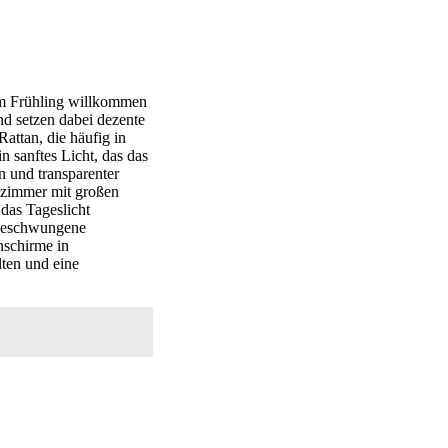
 im Frühling willkommen
nd setzen dabei dezente
attan, die häufig in
 sanftes Licht, das das
 und transparenter
nzimmer mit großen
das Tageslicht
 geschwungene
nschirme in
lten und eine