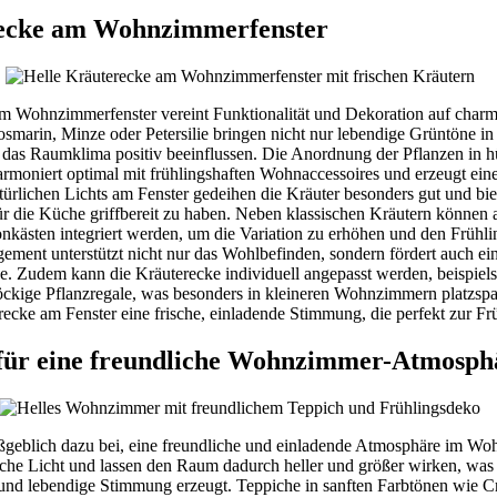
recke am Wohnzimmerfenster
am Wohnzimmerfenster vereint Funktionalität und Dekoration auf charm
smarin, Minze oder Petersilie bringen nicht nur lebendige Grüntöne i
e das Raumklima positiv beeinflussen. Die Anordnung der Pflanzen in
armoniert optimal mit frühlingshaften Wohnaccessoires und erzeugt eine
rlichen Lichts am Fenster gedeihen die Kräuter besonders gut und bie
 für die Küche griffbereit zu haben. Neben klassischen Kräutern können 
nkästen integriert werden, um die Variation zu erhöhen und den Früh
ement unterstützt nicht nur das Wohlbefinden, sondern fördert auch ei
ee. Zudem kann die Kräuterecke individuell angepasst werden, beispie
ckige Pflanzregale, was besonders in kleineren Wohnzimmern platzspar
recke am Fenster eine frische, einladende Stimmung, die perfekt zur Frü
 für eine freundliche Wohnzimmer-Atmosph
ßgeblich dazu bei, eine freundliche und einladende Atmosphäre im Wo
rliche Licht und lassen den Raum dadurch heller und größer wirken, was
e und lebendige Stimmung erzeugt. Teppiche in sanften Farbtönen wie C