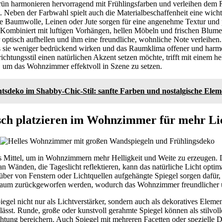
Grün harmonieren hervorragend mit Frühlingsfarben und verleihen dem 
Neben der Farbwahl spielt auch die Materialbeschaffenheit eine wicht
e Baumwolle, Leinen oder Jute sorgen für eine angenehme Textur und 
. Kombiniert mit luftigen Vorhängen, hellen Möbeln und frischen Blume
ptisch aufhellen und ihm eine freundliche, wohnliche Note verleihen.
ss sie weniger bedrückend wirken und das Raumklima offener und harm
ichtungsstil einen natürlichen Akzent setzen möchte, trifft mit einem h
, um das Wohnzimmer effektvoll in Szene zu setzen.
tsdeko im Shabby-Chic-Stil: sanfte Farben und nostalgische Elem
isch platzieren im Wohnzimmer für mehr Li
s Mittel, um in Wohnzimmern mehr Helligkeit und Weite zu erzeugen. D
an Wänden, die Tageslicht reflektieren, kann das natürliche Licht optim
ber von Fenstern oder Lichtquellen aufgehängte Spiegel sorgen dafür,
Raum zurückgeworfen werden, wodurch das Wohnzimmer freundlicher u
egel nicht nur als Lichtverstärker, sondern auch als dekoratives Elem
 lässt. Runde, große oder kunstvoll gerahmte Spiegel können als stilvol
ichtung bereichern. Auch Spiegel mit mehreren Facetten oder spezielle D