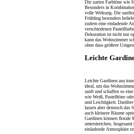
Die zarten Farbtöne wie H
Besonders in Kombination 
volle Wirkung. Die sanft
Frühling besonders belieb
zudem eine einladende At
verschiedenen Pastellfarb
Dekoration ist nicht nur 
kann das Wohnzimmer schn
ohne dass größere Umgest
Leichte Gardin
Leichte Gardinen aus tra
ideal, um das Wohnzimmer 
sanft und schaffen so ei
wie Weiß, Pastelltöne ode
und Leichtigkeit. Darüber 
lassen aber dennoch das 
auch kleinere Räume optis
Gardinen können florale 
unterstreichen. Insgesamt
einladende Atmosphäre ent