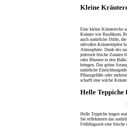
Kleine Kräute
Eine kleine Kräuterecke 
Kräuter wie Basilikum, Ro
auch natürliche Düfte, di
stilvollen Kräutertöpfen h
Atmosphäre. Dank des natü
jederzeit frische Zutaten
oder Blumen in den Balko
bringen. Das grüne Arrang
natürliche Einrichtungsid
Pflanzgefäße oder mehrstö
schafft eine solche Kräute
Helle Teppiche
Helle Teppiche tragen ma
Sie reflektieren das natü
Frühlingszeit eine frisch