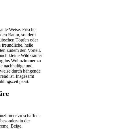
ante Weise. Frische
n den Raum, sondern
 hübschen Töpfen oder
 freundliche, helle
ten zudem den Vorteil,
auch kleine Wildkräuter
ling ins Wohnzimmer zu
ne nachhaltige und
lsweise durch hängende
end ist. Insgesamt
hlingszeit passt.
äre
hnzimmer zu schaffen.
 besonders in der
reme, Beige,