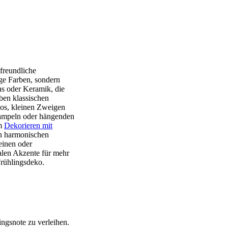
freundliche
ge Farben, sondern
as oder Keramik, die
eben klassischen
os, kleinen Zweigen
nampeln oder hängenden
im
Dekorieren mit
en harmonischen
einen oder
ralen Akzente für mehr
rühlingsdeko.
ingsnote zu verleihen.