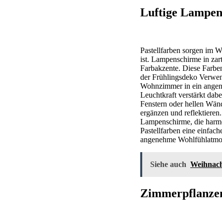
Luftige Lampen
Pastellfarben sorgen im 
ist. Lampenschirme in zar
Farbakzente. Diese Farben
der Frühlingsdeko Verwend
Wohnzimmer in ein angene
Leuchtkraft verstärkt da
Fenstern oder hellen Wänd
ergänzen und reflektiere
Lampenschirme, die harmo
Pastellfarben eine einfac
angenehme Wohlfühlatmos
Siehe auch
Weihnacht
Zimmerpflanze