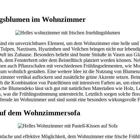
ingsblumen im Wohnzimmer
sind ein unverzichtbares Element, um dem Wohnzimmer eine helle und 
Tulpen, Narzissen, Hyazinthen und Veilchen bringen nicht nur lebendi
ft ins Zuhause. Besonders beliebt sind bunte Sträuße in Vasen aus Gl
ch, dem Fensterbrett oder dem Beistelltisch platziert werden können. N
n auch Pflanzschalen mit verschiedenen Frühlingselementen, wie Mo
aum wohnlich gestalten. Eine weitere Idee ist die Nutzung von Blume
zimmer vertikal auflockern und zusätzliche grüne Akzente setzen. Be
ich die Kombination von Pastelltönen mit intensiven Farben an, um ein
sche Blumendeko lässt sich gut mit natürlichen Materialien wie Holz, L
, was die Frühlingsstimmung unterstreicht. Letztlich sorgen solche flo
sfreude im Wohnzimmer und sind somit eine besonders wirkungsvolle F
 auf dem Wohnzimmersofa
einfache und effektive Möglichkeit, dem Wohnzimmer eine frische Frühl