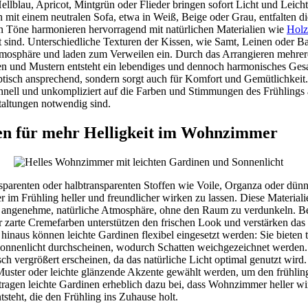
ellblau, Apricot, Mintgrün oder Flieder bringen sofort Licht und Leich
mit einem neutralen Sofa, etwa in Weiß, Beige oder Grau, entfalten die
en Töne harmonieren hervorragend mit natürlichen Materialien wie
Holz
t sind. Unterschiedliche Texturen der Kissen, wie Samt, Leinen oder 
mosphäre und laden zum Verweilen ein. Durch das Arrangieren mehrere
en und Mustern entsteht ein lebendiges und dennoch harmonisches Gesa
optisch ansprechend, sondern sorgt auch für Komfort und Gemütlichkeit.
ell und unkompliziert auf die Farben und Stimmungen des Frühlings
altungen notwendig sind.
en für mehr Helligkeit im Wohnzimmer
nsparenten oder halbtransparenten Stoffen wie Voile, Organza oder dü
im Frühling heller und freundlicher wirken zu lassen. Diese Materialien
ne angenehme, natürliche Atmosphäre, ohne den Raum zu verdunkeln. B
r zarte Cremefarben unterstützen den frischen Look und verstärken das
hinaus können leichte Gardinen flexibel eingesetzt werden: Sie bieten 
Sonnenlicht durchscheinen, wodurch Schatten weichgezeichnet werden.
ch vergrößert erscheinen, da das natürliche Licht optimal genutzt wird
Muster oder leichte glänzende Akzente gewählt werden, um den frühlin
 tragen leichte Gardinen erheblich dazu bei, dass Wohnzimmer heller w
steht, die den Frühling ins Zuhause holt.