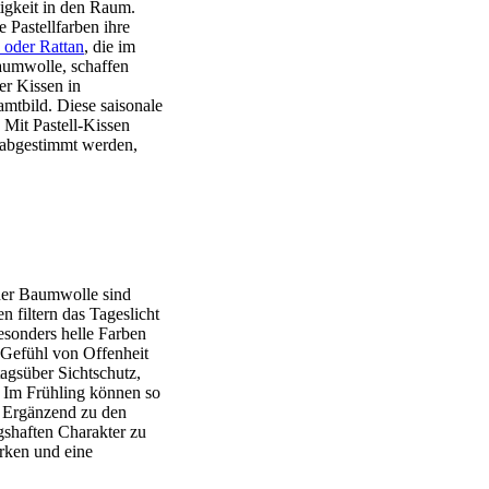
tigkeit in den Raum.
 Pastellfarben ihre
 oder Rattan
, die im
Baumwolle, schaffen
r Kissen in
mtbild. Diese saisonale
 Mit Pastell-Kissen
 abgestimmt werden,
nner Baumwolle sind
 filtern das Tageslicht
esonders helle Farben
 Gefühl von Offenheit
tagsüber Sichtschutz,
 Im Frühling können so
. Ergänzend zu den
gshaften Charakter zu
irken und eine