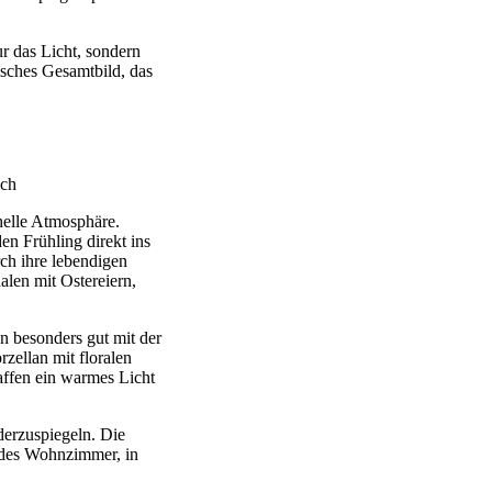
ur das Licht, sondern
isches Gesamtbild, das
.
helle Atmosphäre.
en Frühling direkt ins
ch ihre lebendigen
len mit Ostereiern,
en besonders gut mit der
rzellan mit floralen
affen ein warmes Licht
iderzuspiegeln. Die
endes Wohnzimmer, in