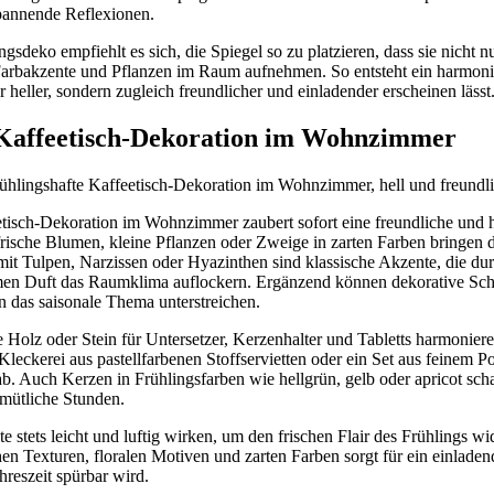
pannende Reflexionen.
gsdeko empfiehlt es sich, die Spiegel so zu platzieren, dass sie nicht n
 Farbakzente und Pflanzen im Raum aufnehmen. So entsteht ein harmon
heller, sondern zugleich freundlicher und einladender erscheinen lässt
 Kaffeetisch-Dekoration im Wohnzimmer
etisch-Dekoration im Wohnzimmer zaubert sofort eine freundliche und 
rische Blumen, kleine Pflanzen oder Zweige in zarten Farben bringen d
t Tulpen, Narzissen oder Hyazinthen sind klassische Akzente, die dur
n Duft das Raumklima auflockern. Ergänzend können dekorative Scha
 das saisonale Thema unterstreichen.
e Holz oder Stein für Untersetzer, Kerzenhalter und Tabletts harmonier
Kleckerei aus pastellfarbenen Stoffservietten oder ein Set aus feinem Po
b. Auch Kerzen in Frühlingsfarben wie hellgrün, gelb oder apricot sch
emütliche Stunden.
e stets leicht und luftig wirken, um den frischen Flair des Frühlings w
en Texturen, floralen Motiven und zarten Farben sorgt für ein einlad
reszeit spürbar wird.