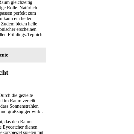
Raum gleichzeitig
ige Rolle. Natürlich
passen perfekt zum
n kann ein heller
 Zudem bieten helle
onischer erscheinen
ellen Frühlings-Teppich
ente
cht
urch die gezielte
al im Raum verteilt
 dass Sonnenstrahlen
nd großzügiger wirkt.
ent, das den Raum
le Eyecatcher dienen
ekorspiegel spielen mit