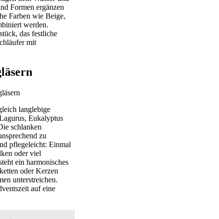
 und Formen ergänzen
che Farben wie Beige,
biniert werden.
tück, das festliche
chläufer mit
läsern
leich langlebige
 Lagurus, Eukalyptus
Die schlanken
 ansprechend zu
nd pflegeleicht: Einmal
lken oder viel
teht ein harmonisches
rketten oder Kerzen
en unterstreichen.
ventszeit auf eine