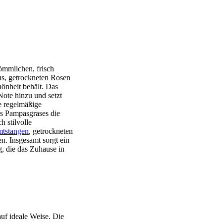
ömmlichen, frisch
s, getrockneten Rosen
hönheit behält. Das
Note hinzu und setzt
ne regelmäßige
es Pampasgrases die
 stilvolle
mtstangen
, getrockneten
n. Insgesamt sorgt ein
, die das Zuhause in
uf ideale Weise. Die