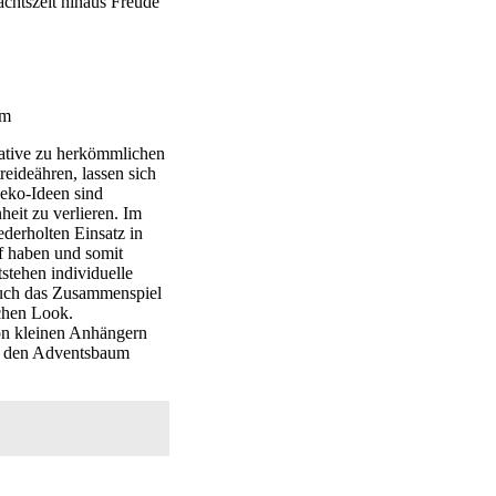
chtszeit hinaus Freude
ative zu herkömmlichen
eideähren, lassen sich
Deko-Ideen sind
eit zu verlieren. Im
ederholten Einsatz in
rf haben und somit
tstehen individuelle
Auch das Zusammenspiel
schen Look.
on kleinen Anhängern
it, den Adventsbaum