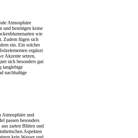
dende Atmosphäre
en und benötigen keine
rockenblumenarten wie
t. Zudem fügen sich
dern ein. Ein solcher
Holzelementen ergänzt
ive Akzente setzen,
net sich besonders gut
g langlebige
nd nachhaltige
en Atmosphäre und
del passen besonders
 aus zarten Blüten und
ästhetischen Aspekten
nötigen kein Wasser und