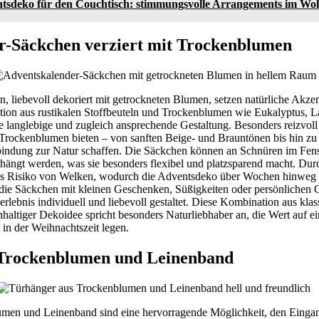
tsdeko für den Couchtisch: stimmungsvolle Arrangements im W
r-Säckchen verziert mit Trockenblumen
 liebevoll dekoriert mit getrockneten Blumen, setzen natürliche Akzen
ion aus rustikalen Stoffbeuteln und Trockenblumen wie Eukalyptus, L
ne langlebige und zugleich ansprechende Gestaltung. Besonders reizvoll i
 Trockenblumen bieten – von sanften Beige- und Brauntönen bis hin zu
bindung zur Natur schaffen. Die Säckchen können an Schnüren im Fenst
ängt werden, was sie besonders flexibel und platzsparend macht. Du
as Risiko von Welken, wodurch die Adventsdeko über Wochen hinweg fr
h die Säckchen mit kleinen Geschenken, Süßigkeiten oder persönliche
erlebnis individuell und liebevoll gestaltet. Diese Kombination aus kla
haltiger Dekoidee spricht besonders Naturliebhaber an, die Wert auf 
 in der Weihnachtszeit legen.
Trockenblumen und Leinenband
men und Leinenband sind eine hervorragende Möglichkeit, den Eingan