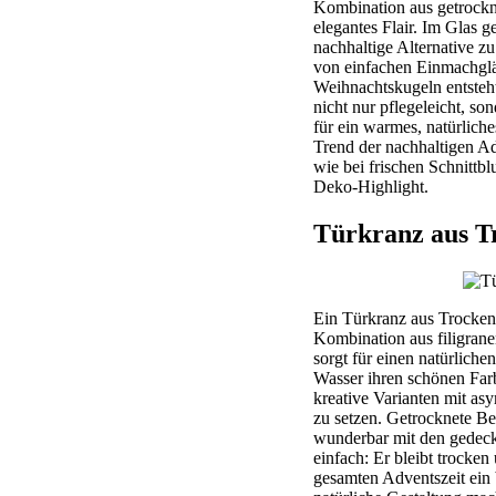
Kombination aus getrockne
elegantes Flair. Im Glas
nachhaltige Alternative zu
von einfachen Einmachglä
Weihnachtskugeln entsteht
nicht nur pflegeleicht, s
für ein warmes, natürlic
Trend der nachhaltigen Ad
wie bei frischen Schnittbl
Deko-Highlight.
Türkranz aus T
Ein Türkranz aus Trockenb
Kombination aus filigran
sorgt für einen natürlich
Wasser ihren schönen Far
kreative Varianten mit as
zu setzen. Getrocknete Be
wunderbar mit den gedeck
einfach: Er bleibt trocke
gesamten Adventszeit ein