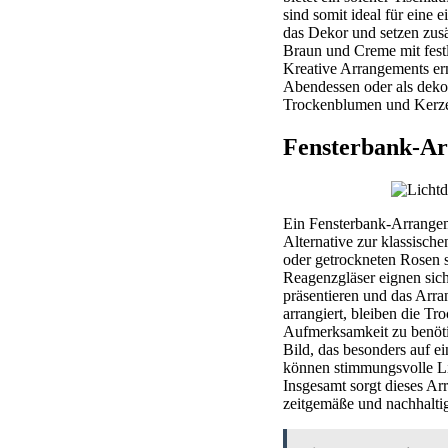
sind somit ideal für eine
das Dekor und setzen zusä
Braun und Creme mit fest
Kreative Arrangements erm
Abendessen oder als dekor
Trockenblumen und Kerzen
Fensterbank-Ar
Ein Fensterbank-Arrangeme
Alternative zur klassisc
oder getrockneten Rosen s
Reagenzgläser eignen sic
präsentieren und das Arra
arrangiert, bleiben die T
Aufmerksamkeit zu benöti
Bild, das besonders auf e
können stimmungsvolle Lic
Insgesamt sorgt dieses Ar
zeitgemäße und nachhaltig