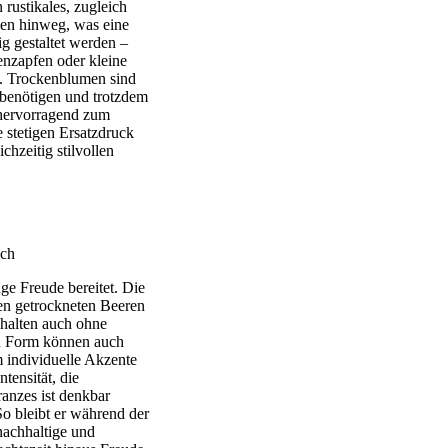
rustikales, zugleich
hen hinweg, was eine
ig gestaltet werden –
enzapfen oder kleine
h. Trockenblumen sind
 benötigen und trotzdem
 hervorragend zum
 stetigen Ersatzdruck
chzeitig stilvollen
ge Freude bereitet. Die
en getrockneten Beeren
ehalten auch ohne
en Form können auch
 individuelle Akzente
tensität, die
anzes ist denkbar
So bleibt er während der
nachhaltige und