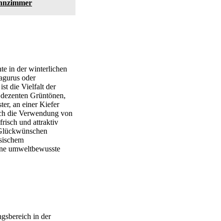
ohnzimmer
te in der winterlichen
agurus oder
st die Vielfalt der
 dezenten Grüntönen,
er, an einer Kiefer
rch die Verwendung von
isch und attraktiv
n Glückwünschen
ssischem
eine umweltbewusste
gsbereich in der