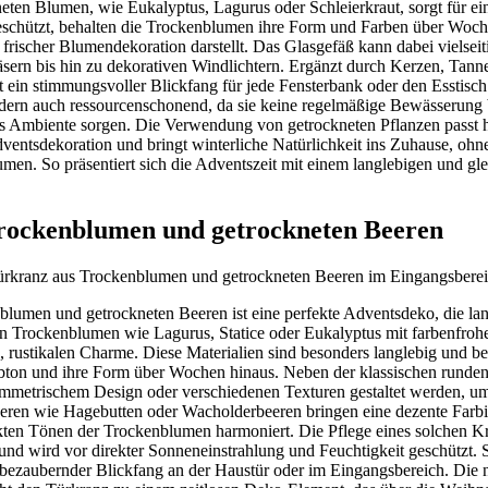
ten Blumen, wie Eukalyptus, Lagurus oder Schleierkraut, sorgt für ein 
 geschützt, behalten die Trockenblumen ihre Form und Farben über Woc
 frischer Blumendekoration darstellt. Das Glasgefäß kann dabei vielseit
sern bis hin zu dekorativen Windlichtern. Ergänzt durch Kerzen, Tann
 ein stimmungsvoller Blickfang für jede Fensterbank oder den Esstisc
ondern auch ressourcenschonend, da sie keine regelmäßige Bewässerung
hes Ambiente sorgen. Die Verwendung von getrockneten Pflanzen passt
ventsdekoration und bringt winterliche Natürlichkeit ins Zuhause, ohne
umen. So präsentiert sich die Adventszeit mit einem langlebigen und glei
rockenblumen und getrockneten Beeren
lumen und getrockneten Beeren ist eine perfekte Adventsdeko, die lan
en Trockenblumen wie Lagurus, Statice oder Eukalyptus mit farbenfroh
en, rustikalen Charme. Diese Materialien sind besonders langlebig und b
bton und ihre Form über Wochen hinaus. Neben der klassischen rund
ymmetrischem Design oder verschiedenen Texturen gestaltet werden, um
eren wie Hagebutten oder Wacholderbeeren bringen eine dezente Farbin
ten Tönen der Trockenblumen harmoniert. Die Pflege eines solchen Kr
n und wird vor direkter Sonneneinstrahlung und Feuchtigkeit geschützt. 
 bezaubernder Blickfang an der Haustür oder im Eingangsbereich. Die 