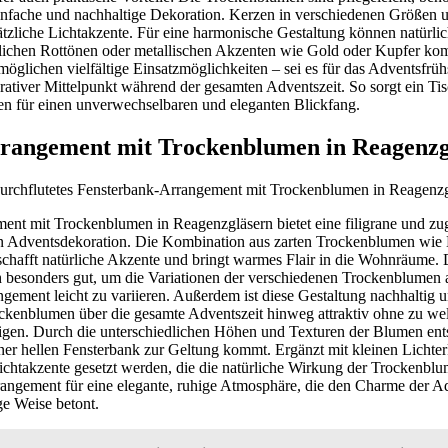
 einfache und nachhaltige Dekoration. Kerzen in verschiedenen Größen
tzliche Lichtakzente. Für eine harmonische Gestaltung können natürli
lichen Rottönen oder metallischen Akzenten wie Gold oder Kupfer kom
öglichen vielfältige Einsatzmöglichkeiten – sei es für das Adventsfrühs
ativer Mittelpunkt während der gesamten Adventszeit. So sorgt ein Tis
 für einen unverwechselbaren und eleganten Blickfang.
rangement mit Trockenblumen in Reagenzg
nt mit Trockenblumen in Reagenzgläsern bietet eine filigrane und zug
hen Adventsdekoration. Die Kombination aus zarten Trockenblumen wie
chafft natürliche Akzente und bringt warmes Flair in die Wohnräume. 
h besonders gut, um die Variationen der verschiedenen Trockenblumen
ngement leicht zu variieren. Außerdem ist diese Gestaltung nachhaltig u
rockenblumen über die gesamte Adventszeit hinweg attraktiv ohne zu we
gen. Durch die unterschiedlichen Höhen und Texturen der Blumen ents
iner hellen Fensterbank zur Geltung kommt. Ergänzt mit kleinen Lichte
htakzente gesetzt werden, die die natürliche Wirkung der Trockenblum
rangement für eine elegante, ruhige Atmosphäre, die den Charme der Ad
e Weise betont.