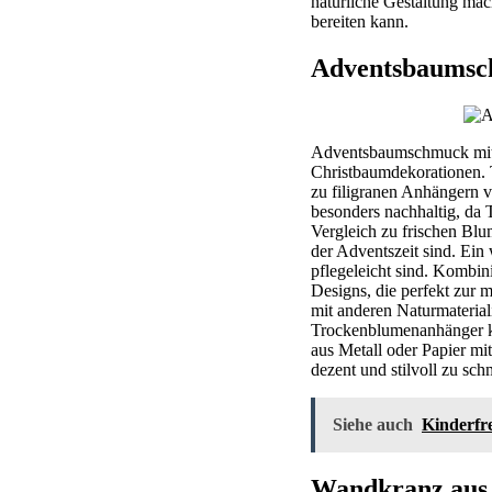
natürliche Gestaltung mac
bereiten kann.
Adventsbaumsc
Adventsbaumschmuck mit T
Christbaumdekorationen. 
zu filigranen Anhängern v
besonders nachhaltig, da
Vergleich zu frischen Blu
der Adventszeit sind. Ein
pflegeleicht sind. Kombini
Designs, die perfekt zur
mit anderen Naturmaterial
Trockenblumenanhänger kö
aus Metall oder Papier mi
dezent und stilvoll zu sc
Siehe auch
Kinderfr
Wandkranz aus 