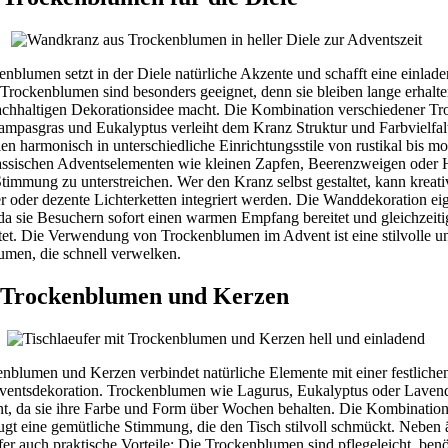
nblumen setzt in der Diele natürliche Akzente und schafft eine einla
Trockenblumen sind besonders geeignet, denn sie bleiben lange erhalt
 nachhaltigen Dekorationsidee macht. Die Kombination verschiedener T
ampasgras und Eukalyptus verleiht dem Kranz Struktur und Farbvielfal
ien harmonisch in unterschiedliche Einrichtungsstile von rustikal bis mo
ssischen Adventselementen wie kleinen Zapfen, Beerenzweigen oder 
Stimmung zu unterstreichen. Wer den Kranz selbst gestaltet, kann kreat
 oder dezente Lichterketten integriert werden. Die Wanddekoration eig
da sie Besuchern sofort einen warmen Empfang bereitet und gleichzeiti
et. Die Verwendung von Trockenblumen im Advent ist eine stilvolle u
lumen, die schnell verwelken.
t Trockenblumen und Kerzen
enblumen und Kerzen verbindet natürliche Elemente mit einer festlich
Adventsdekoration. Trockenblumen wie Lagurus, Eukalyptus oder Laven
t, da sie ihre Farbe und Form über Wochen behalten. Die Kombination
gt eine gemütliche Stimmung, die den Tisch stilvoll schmückt. Neben 
ufer auch praktische Vorteile: Die Trockenblumen sind pflegeleicht, be