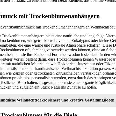
ht den Türkranz zu einem zeitlosen Deko-Element, das über die Weihna
hmuck mit Trockenblumenanhängern
rockenblumenanhängern bietet eine natürliche und langlebige Altern
Trockenblumen, wie getrocknete Lavendel, Eukalyptus oder kleine Getr
erarbeiten, die eine warme und rustikale Atmosphäre schaffen. Diese 
 Trockenblumen oft jahrelang verwendet werden können, ohne an Schönh
men behalten sie ihre Farbe und Form bei, wodurch sie ideal für den wi
 weiterer Vorteil besteht darin, dass Trockenblumen keinen Wasserbeda
ert mit natürlichen Materialien wie Holzperlen, Juteschnur oder Filz en
 minimalistischen oder skandinavischen Weihnachtsdekoration passen. 
ien wie Zapfen oder getrockneten Zitrusscheiben verstärkt den organi
nnen problemlos personalisiert werden, etwa durch das Anbringen v
t festlichen Botschaften. Insgesamt bieten sie eine elegante Möglichke
hmücken und zugleich ein Stück Natur ins Zuhause zu holen.
eundliche Weihnachtsdeko: sichere und kreative Gestaltungsideen
Trockenblumen für die Diele