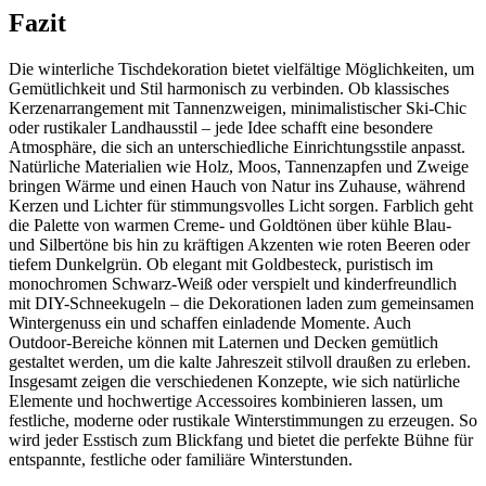
Fazit
Die winterliche Tischdekoration bietet vielfältige Möglichkeiten, um
Gemütlichkeit und Stil harmonisch zu verbinden. Ob klassisches
Kerzenarrangement mit Tannenzweigen, minimalistischer Ski-Chic
oder rustikaler Landhausstil – jede Idee schafft eine besondere
Atmosphäre, die sich an unterschiedliche Einrichtungsstile anpasst.
Natürliche Materialien wie Holz, Moos, Tannenzapfen und Zweige
bringen Wärme und einen Hauch von Natur ins Zuhause, während
Kerzen und Lichter für stimmungsvolles Licht sorgen. Farblich geht
die Palette von warmen Creme- und Goldtönen über kühle Blau-
und Silbertöne bis hin zu kräftigen Akzenten wie roten Beeren oder
tiefem Dunkelgrün. Ob elegant mit Goldbesteck, puristisch im
monochromen Schwarz-Weiß oder verspielt und kinderfreundlich
mit DIY-Schneekugeln – die Dekorationen laden zum gemeinsamen
Wintergenuss ein und schaffen einladende Momente. Auch
Outdoor-Bereiche können mit Laternen und Decken gemütlich
gestaltet werden, um die kalte Jahreszeit stilvoll draußen zu erleben.
Insgesamt zeigen die verschiedenen Konzepte, wie sich natürliche
Elemente und hochwertige Accessoires kombinieren lassen, um
festliche, moderne oder rustikale Winterstimmungen zu erzeugen. So
wird jeder Esstisch zum Blickfang und bietet die perfekte Bühne für
entspannte, festliche oder familiäre Winterstunden.