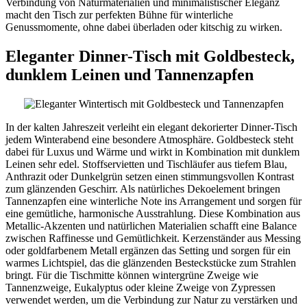
Verbindung von Naturmaterialien und minimalistischer Eleganz
macht den Tisch zur perfekten Bühne für winterliche
Genussmomente, ohne dabei überladen oder kitschig zu wirken.
Eleganter Dinner-Tisch mit Goldbesteck,
dunklem Leinen und Tannenzapfen
In der kalten Jahreszeit verleiht ein elegant dekorierter Dinner-Tisch
jedem Winterabend eine besondere Atmosphäre. Goldbesteck steht
dabei für Luxus und Wärme und wirkt in Kombination mit dunklem
Leinen sehr edel. Stoffservietten und Tischläufer aus tiefem Blau,
Anthrazit oder Dunkelgrün setzen einen stimmungsvollen Kontrast
zum glänzenden Geschirr. Als natürliches Dekoelement bringen
Tannenzapfen eine winterliche Note ins Arrangement und sorgen für
eine gemütliche, harmonische Ausstrahlung. Diese Kombination aus
Metallic-Akzenten und natürlichen Materialien schafft eine Balance
zwischen Raffinesse und Gemütlichkeit. Kerzenständer aus Messing
oder goldfarbenem Metall ergänzen das Setting und sorgen für ein
warmes Lichtspiel, das die glänzenden Besteckstücke zum Strahlen
bringt. Für die Tischmitte können wintergrüne Zweige wie
Tannenzweige, Eukalyptus oder kleine Zweige von Zypressen
verwendet werden, um die Verbindung zur Natur zu verstärken und