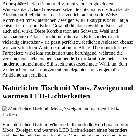
Atmosphäre in den Raum und symbolisieren zugleich den
Winterzauber. Klare Glasvasen setzen leichte, nahezu schwebende
Akzente und reflektieren das Kerzenlicht auf stilvolle Weise.
Kombiniert mit winterlichen Zweigen wie Eukalyptus oder Thuja
entsteht ein harmonisches Gesamtbild, das sowohl puristisch als
auch edel wirkt. Diese Kombination aus Schwarz, Weiß und
transparentem Glas ist nicht nur minimalistisch, sondern auch
vielseitig einsetzbar – sie passt perfekt zu festlichen Anlässen ebenso
wie zur schlichten Winterdekoration im Alltag. Die monochrome
Farbpalette wirkt klar strukturiert und beruhigend, während die
verschiedenen Materialien spannende Texturkontraste bieten. Der
moderne monochrome Stil ist eine ausgezeichnete Wahl, um dem
winterlichen Tischarrangement ein elegantes und zeitgemäßes
Ambiente zu verleihen.
Natürlicher Tisch mit Moos, Zweigen und
warmen LED-Lichterketten
Ein natürlicher Tisch im Winter erhält durch die Kombination von
Moos, Zweigen und warmen LED-Lichterketten einen besonders
einladenden, eleganten Charakter. Moos bildet eine weiche, grüne