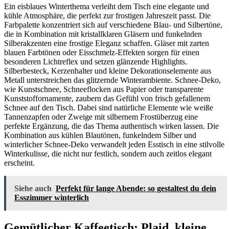
Ein eisblaues Winterthema verleiht dem Tisch eine elegante und
kühle Atmosphäre, die perfekt zur frostigen Jahreszeit passt. Die
Farbpalette konzentriert sich auf verschiedene Blau- und Silbertöne,
die in Kombination mit kristallklaren Gläsern und funkelnden
Silberakzenten eine frostige Eleganz schaffen. Gläser mit zarten
blauen Farbtönen oder Eisschmelz-Effekten sorgen für einen
besonderen Lichtreflex und setzen glänzende Highlights.
Silberbesteck, Kerzenhalter und kleine Dekorationselemente aus
Metall unterstreichen das glitzernde Winterambiente. Schnee-Deko,
wie Kunstschnee, Schneeflocken aus Papier oder transparente
Kunststoffornamente, zaubern das Gefühl von frisch gefallenem
Schnee auf den Tisch. Dabei sind natürliche Elemente wie weiße
Tannenzapfen oder Zweige mit silbernem Frostüberzug eine
perfekte Ergänzung, die das Thema authentisch wirken lassen. Die
Kombination aus kühlen Blautönen, funkelndem Silber und
winterlicher Schnee-Deko verwandelt jeden Esstisch in eine stilvolle
Winterkulisse, die nicht nur festlich, sondern auch zeitlos elegant
erscheint.
Siehe auch
Perfekt für lange Abende: so gestaltest du dein
Esszimmer winterlich
Gemütlicher Kaffeetisch: Plaid, kleine