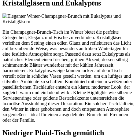
Kristallgläsern und Eukalyptus
Ein Champagner-Brunch-Tisch im Winter bietet die perfekte
Gelegenheit, Eleganz und Frische zu verbinden. Kristallgläser
verleihen dem Setting einen edlen Glanz und reflektieren das Licht
auf bezaubernde Weise, was besonders an trüben Wintertagen für
eine festliche Atmosphäre sorgt. Passend dazu setzt Eukalyptus als
natürliches Element einen frischen, grünen Akzent, dessen silbrig
schimmernde Blätter wunderbar mit der kühlen Jahreszeit
harmonieren. Eukalyptuszweige können locker auf dem Tisch
verteilt oder in schlichte Vasen gestellt werden, um ein luftiges und
stilvolles Ambiente zu schaffen. Kombiniert mit einem weißen oder
pastellfarbenen Tischläufer entsteht ein klarer, moderner Look, der
zugleich warm und einladend wirkt. Kleine Highlights wie silberne
Serviettenringe oder goldene Besteckakzente unterstreichen die
luxuriöse Ausstrahlung dieser Dekoration. Ein solcher Tisch lädt ein,
den Winter in einer gehobenen und doch entspannten Atmosphäre
zu genießen – ideal für einen ausgedehnten Brunch mit Freunden
oder der Familie.
Niedriger Plaid-Tisch gemütlich