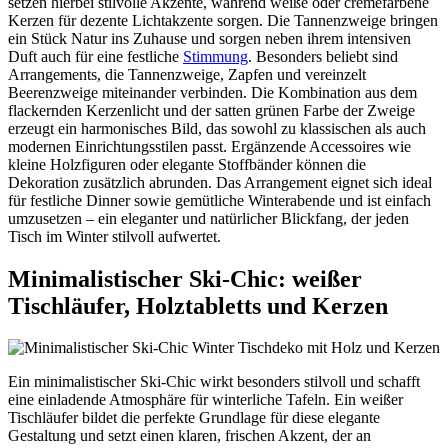
setzen hierbei stilvolle Akzente, während weiße oder cremefarbene
Kerzen für dezente Lichtakzente sorgen. Die Tannenzweige bringen
ein Stück Natur ins Zuhause und sorgen neben ihrem intensiven
Duft auch für eine festliche
Stimmung
. Besonders beliebt sind
Arrangements, die Tannenzweige, Zapfen und vereinzelt
Beerenzweige miteinander verbinden. Die Kombination aus dem
flackernden Kerzenlicht und der satten grünen Farbe der Zweige
erzeugt ein harmonisches Bild, das sowohl zu klassischen als auch
modernen Einrichtungsstilen passt. Ergänzende Accessoires wie
kleine Holzfiguren oder elegante Stoffbänder können die
Dekoration zusätzlich abrunden. Das Arrangement eignet sich ideal
für festliche Dinner sowie gemütliche Winterabende und ist einfach
umzusetzen – ein eleganter und natürlicher Blickfang, der jeden
Tisch im Winter stilvoll aufwertet.
Minimalistischer Ski-Chic: weißer
Tischläufer, Holztabletts und Kerzen
Ein minimalistischer Ski-Chic wirkt besonders stilvoll und schafft
eine einladende Atmosphäre für winterliche Tafeln. Ein weißer
Tischläufer bildet die perfekte Grundlage für diese elegante
Gestaltung und setzt einen klaren, frischen Akzent, der an