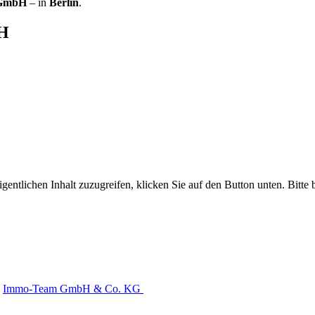
 GmbH
– in
Berlin
.
bH
gentlichen Inhalt zuzugreifen, klicken Sie auf den Button unten. Bitte
Immo-Team GmbH & Co. KG