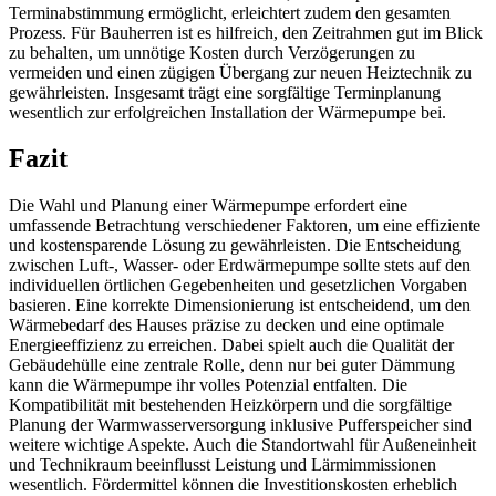
Terminabstimmung ermöglicht, erleichtert zudem den gesamten
Prozess. Für Bauherren ist es hilfreich, den Zeitrahmen gut im Blick
zu behalten, um unnötige Kosten durch Verzögerungen zu
vermeiden und einen zügigen Übergang zur neuen Heiztechnik zu
gewährleisten. Insgesamt trägt eine sorgfältige Terminplanung
wesentlich zur erfolgreichen Installation der Wärmepumpe bei.
Fazit
Die Wahl und Planung einer Wärmepumpe erfordert eine
umfassende Betrachtung verschiedener Faktoren, um eine effiziente
und kostensparende Lösung zu gewährleisten. Die Entscheidung
zwischen Luft-, Wasser- oder Erdwärmepumpe sollte stets auf den
individuellen örtlichen Gegebenheiten und gesetzlichen Vorgaben
basieren. Eine korrekte Dimensionierung ist entscheidend, um den
Wärmebedarf des Hauses präzise zu decken und eine optimale
Energieeffizienz zu erreichen. Dabei spielt auch die Qualität der
Gebäudehülle eine zentrale Rolle, denn nur bei guter Dämmung
kann die Wärmepumpe ihr volles Potenzial entfalten. Die
Kompatibilität mit bestehenden Heizkörpern und die sorgfältige
Planung der Warmwasserversorgung inklusive Pufferspeicher sind
weitere wichtige Aspekte. Auch die Standortwahl für Außeneinheit
und Technikraum beeinflusst Leistung und Lärmimmissionen
wesentlich. Fördermittel können die Investitionskosten erheblich