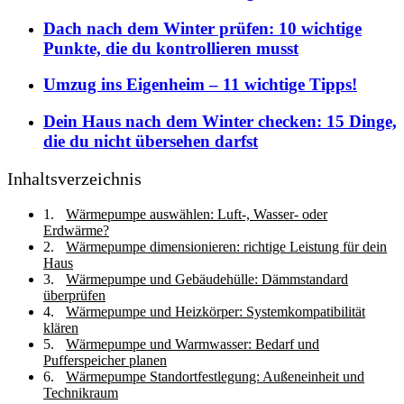
Dach nach dem Winter prüfen: 10 wichtige
Punkte, die du kontrollieren musst
Umzug ins Eigenheim – 11 wichtige Tipps!
Dein Haus nach dem Winter checken: 15 Dinge,
die du nicht übersehen darfst
Inhaltsverzeichnis
Wärmepumpe auswählen: Luft-, Wasser- oder
Erdwärme?
Wärmepumpe dimensionieren: richtige Leistung für dein
Haus
Wärmepumpe und Gebäudehülle: Dämmstandard
überprüfen
Wärmepumpe und Heizkörper: Systemkompatibilität
klären
Wärmepumpe und Warmwasser: Bedarf und
Pufferspeicher planen
Wärmepumpe Standortfestlegung: Außeneinheit und
Technikraum