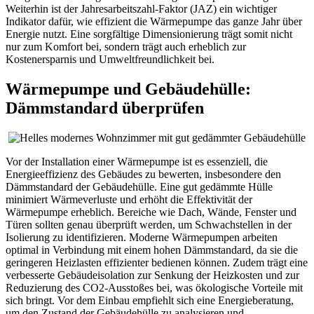
Weiterhin ist der Jahresarbeitszahl-Faktor (JAZ) ein wichtiger
Indikator dafür, wie effizient die Wärmepumpe das ganze Jahr über
Energie nutzt. Eine sorgfältige Dimensionierung trägt somit nicht
nur zum Komfort bei, sondern trägt auch erheblich zur
Kostenersparnis und Umweltfreundlichkeit bei.
Wärmepumpe und Gebäudehülle:
Dämmstandard überprüfen
Vor der Installation einer Wärmepumpe ist es essenziell, die
Energieeffizienz des Gebäudes zu bewerten, insbesondere den
Dämmstandard der Gebäudehülle. Eine gut gedämmte Hülle
minimiert Wärmeverluste und erhöht die Effektivität der
Wärmepumpe erheblich. Bereiche wie Dach, Wände, Fenster und
Türen sollten genau überprüft werden, um Schwachstellen in der
Isolierung zu identifizieren. Moderne Wärmepumpen arbeiten
optimal in Verbindung mit einem hohen Dämmstandard, da sie die
geringeren Heizlasten effizienter bedienen können. Zudem trägt eine
verbesserte Gebäudeisolation zur Senkung der Heizkosten und zur
Reduzierung des CO2-Ausstoßes bei, was ökologische Vorteile mit
sich bringt. Vor dem Einbau empfiehlt sich eine Energieberatung,
um den Zustand der Gebäudehülle zu analysieren und