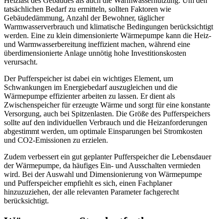
Heizlast des Gebäudes als auch die Warmwassernutzung. Um den
tatsächlichen Bedarf zu ermitteln, sollten Faktoren wie
Gebäudedämmung, Anzahl der Bewohner, täglicher
Warmwasserverbrauch und klimatische Bedingungen berücksichtigt
werden. Eine zu klein dimensionierte Wärmepumpe kann die Heiz-
und Warmwasserbereitung ineffizient machen, während eine
überdimensionierte Anlage unnötig hohe Investitionskosten
verursacht.
Der Pufferspeicher ist dabei ein wichtiges Element, um
Schwankungen im Energiebedarf auszugleichen und die
Wärmepumpe effizienter arbeiten zu lassen. Er dient als
Zwischenspeicher für erzeugte Wärme und sorgt für eine konstante
Versorgung, auch bei Spitzenlasten. Die Größe des Pufferspeichers
sollte auf den individuellen Verbrauch und die Heizanforderungen
abgestimmt werden, um optimale Einsparungen bei Stromkosten
und CO2-Emissionen zu erzielen.
Zudem verbessert ein gut geplanter Pufferspeicher die Lebensdauer
der Wärmepumpe, da häufiges Ein- und Ausschalten vermieden
wird. Bei der Auswahl und Dimensionierung von Wärmepumpe
und Pufferspeicher empfiehlt es sich, einen Fachplaner
hinzuzuziehen, der alle relevanten Parameter fachgerecht
berücksichtigt.