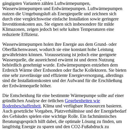
gängigsten Varianten zählen Luftwärmepumpen,
Wasserwärmepumpen und Erdwärmepumpen. Luftwärmepumpen
nutzen die Umgebungsluft als Energiequelle und zeichnen sich
durch eine vergleichsweise einfache Installation sowie geringere
Investitionskosten aus. Sie eignen sich insbesondere für milde
Klimazonen, zeigen jedoch bei sehr kalten Temperaturen eine
reduzierte Effizienz.
Wasserwärmepumpen holen ihre Energie aus dem Grund- oder
Oberflächenwasser, wodurch sie eine konstant hohe Leistung
gewährleisten können. Voraussetzung ist jedoch eine geeignete
Wasserquelle, die ausreichend erwärmt ist und deren Nutzung
behördlich genehmigt wurde. Erdwärmepumpen entziehen dem
Erdreich Wärme über Erdsonden oder flache Kollektoren. Sie bieten
eine sehr zuverlässige und effiziente Energieversorgung, allerdings
sind die Installationskosten und der Aufwand für die Erschließung
der Erdwärmequelle höher.
Die Entscheidung für eine bestimmte Wärmepumpe sollte auf einer
gründlichen Analyse der örtlichen
Gegebenheiten wie
Bodenbeschaffenheit
, Klima und verfügbare Ressourcen basieren.
Auch gesetzliche Vorgaben, Platzverhältnisse und der Energiebedarf
des Gebäudes spielen eine wichtige Rolle. Ein fachmännisches
Beratungsgespräch hilft dabei, die optimale Lösung zu finden, um
langfristig Energie zu sparen und den CO2-Fußabdruck zu