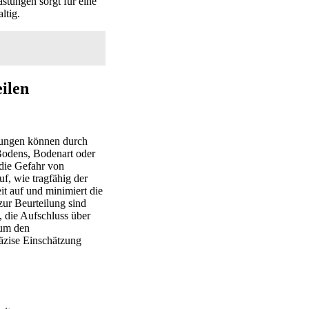
stungen sorgt für eine
ltig.
ilen
tzungen können durch
Bodens, Bodenart oder
die Gefahr von
f, wie tragfähig der
it auf und minimiert die
ur Beurteilung sind
 die Aufschluss über
 um den
räzise Einschätzung