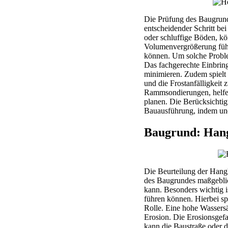
Die Prüfung des Baugrunds
entscheidender Schritt be
oder schluffige Böden, kö
Volumenvergrößerung führ
können. Um solche Proble
Das fachgerechte Einbrin
minimieren. Zudem spielt
und die Frostanfälligkei
Rammsondierungen, helfen
planen. Die Berücksichtig
Bauausführung, indem un
Baugrund: Hang
Die Beurteilung der Hangl
des Baugrundes maßgeblic
kann. Besonders wichtig 
führen können. Hierbei sp
Rolle. Eine hohe Wassers
Erosion. Die Erosionsgefah
kann die Baustraße oder 