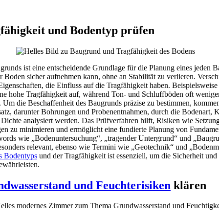
fähigkeit und Bodentyp prüfen
grunds ist eine entscheidende Grundlage für die Planung eines jeden B
er Boden sicher aufnehmen kann, ohne an Stabilität zu verlieren. Vers
 Eigenschaften, die Einfluss auf die Tragfähigkeit haben. Beispielsweis
ne hohe Tragfähigkeit auf, während Ton- und Schluffböden oft weniger
. Um die Beschaffenheit des Baugrunds präzise zu bestimmen, kommen
tz, darunter Bohrungen und Probenentnahmen, durch die Bodenart, K
 Dichte analysiert werden. Das Prüfverfahren hilft, Risiken wie Setzu
en zu minimieren und ermöglicht eine fundierte Planung von Fundame
words wie „Bodenuntersuchung“, „tragender Untergrund“ und „Baugru
onders relevant, ebenso wie Termini wie „Geotechnik“ und „Bodenm
es Bodentyps
und der Tragfähigkeit ist essenziell, um die Sicherheit und
ewährleisten.
dwasserstand und Feuchterisiken
klären