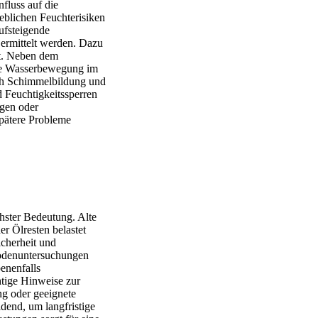
fluss auf die
eblichen Feuchterisiken
ufsteigende
ermittelt werden. Dazu
lt. Neben dem
die Wasserbewegung im
uch Schimmelbildung und
 Feuchtigkeitssperren
ogen oder
spätere Probleme
hster Bedeutung. Alte
r Ölresten belastet
icherheit und
Bodenuntersuchungen
enenfalls
htige Hinweise zur
ng oder geeignete
dend, um langfristige