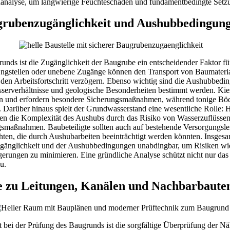
analyse, um langwierige Feuchteschäden und fundamentbedingte Setz
rubenzugänglichkeit und Aushubbedingun
unds ist die Zugänglichkeit der Baugrube ein entscheidender Faktor fü
Engstellen oder unebene Zugänge können den Transport von Baumateri
den Arbeitsfortschritt verzögern. Ebenso wichtig sind die Aushubbedi
serverhältnisse und geologische Besonderheiten bestimmt werden. Kies
in und erfordern besondere Sicherungsmaßnahmen, während tonige Böd
. Darüber hinaus spielt der Grundwasserstand eine wesentliche Rolle: 
n die Komplexität des Aushubs durch das Risiko von Wasserzuflüsse
maßnahmen. Baubeteiligte sollten auch auf bestehende Versorgungsle
en, die durch Aushubarbeiten beeinträchtigt werden könnten. Insgesamt
gänglichkeit und der Aushubbedingungen unabdingbar, um Risiken 
erungen zu minimieren. Eine gründliche Analyse schützt nicht nur da
u.
 zu Leitungen, Kanälen und Nachbarbaute
 bei der Prüfung des Baugrunds ist die sorgfältige Überprüfung der Nä