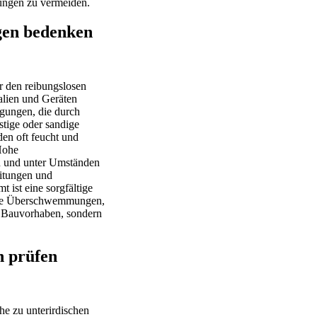
ungen zu vermeiden.
gen bedenken
r den reibungslosen
alien und Geräten
ngungen, die durch
tige oder sandige
en oft feucht und
Hohe
n und unter Umständen
itungen und
 ist eine sorgfältige
wie Überschwemmungen,
s Bauvorhaben, sondern
n prüfen
he zu unterirdischen