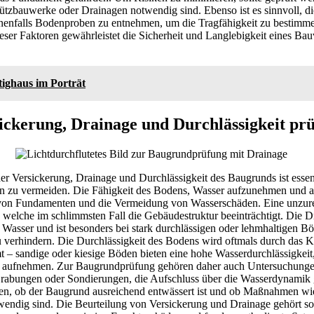
zbauwerke oder Drainagen notwendig sind. Ebenso ist es sinnvoll, 
enfalls Bodenproben zu entnehmen, um die Tragfähigkeit zu bestimme
ser Faktoren gewährleistet die Sicherheit und Langlebigkeit eines Ba
ighaus im Porträt
ckerung, Drainage und Durchlässigkeit pr
der Versickerung, Drainage und Durchlässigkeit des Baugrunds ist essen
 zu vermeiden. Die Fähigkeit des Bodens, Wasser aufzunehmen und abz
t von Fundamenten und die Vermeidung von Wasserschäden. Eine unzur
 welche im schlimmsten Fall die Gebäudestruktur beeinträchtigt. Die D
Wasser und ist besonders bei stark durchlässigen oder lehmhaltigen B
verhindern. Die Durchlässigkeit des Bodens wird oftmals durch das 
 – sandige oder kiesige Böden bieten eine hohe Wasserdurchlässigkei
ufnehmen. Zur Baugrundprüfung gehören daher auch Untersuchunge
 Grabungen oder Sondierungen, die Aufschluss über die Wasserdynamik
ten, ob der Baugrund ausreichend entwässert ist und ob Maßnahmen wi
endig sind. Die Beurteilung von Versickerung und Drainage gehört so