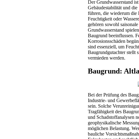
Der Grundwasserstand ist 
Gebäudestabilität und die
führen, die wiederum die
Feuchtigkeit oder Wassere
gehören sowohl saisonale
Grundwasserstand spielen
Baugrund beeinflussen. F
Korrosionsschäden begüns
sind essenziell, um Feuc
Baugrundgutachter stellt 
vermieden werden.
Baugrund: Altl
Bei der Prüfung des Baug
Industrie- und Gewerbefl
sein. Solche Verunreinigu
Tragfähigkeit des Baugrun
und Schadstoffanalysen 
geophysikalische Messunge
möglichen Belastung. Wer
bauliche Vorsichtsmaßnah