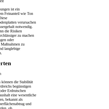
ungen ist ein
em Feinanteil wie Ton
Diese
denplatten verursachen
sergehalt notwendig.
nn die Risiken
rchlässiger zu machen
ngen oder
te Maßnahmen zu
nd langlebige
n.
rten
können die Stabilität
rdreichs begünstigen
oder Erdrutschen
ushalt eine wesentliche
n, bekannt als
Oberflächenabtrag und
rden, ob