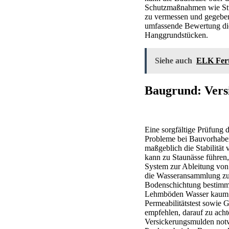
Schutzmaßnahmen wie Stüt
zu vermessen und gegeben
umfassende Bewertung die
Hanggrundstücken.
Siehe auch
ELK Fert
Baugrund: Versi
Eine sorgfältige Prüfung 
Probleme bei Bauvorhaben
maßgeblich die Stabilitä
kann zu Staunässe führen,
System zur Ableitung von 
die Wasseransammlung zu 
Bodenschichtung bestimmt
Lehmböden Wasser kaum a
Permeabilitätstest sowie
empfehlen, darauf zu ach
Versickerungsmulden notw