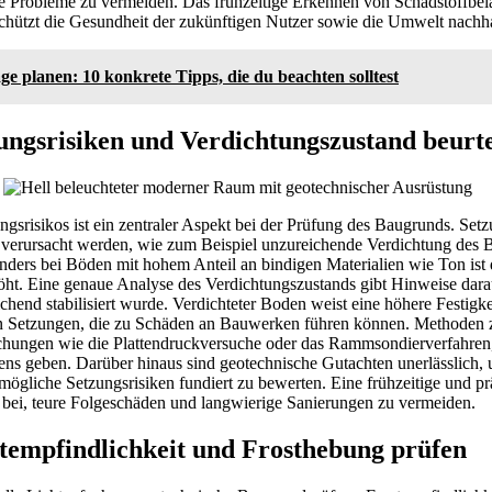
e Probleme zu vermeiden. Das frühzeitige Erkennen von Schadstoffbela
chützt die Gesundheit der zukünftigen Nutzer sowie die Umwelt nachha
ge planen: 10 konkrete Tipps, die du beachten solltest
ngsrisiken und Verdichtungszustand beurte
ngsrisikos ist ein zentraler Aspekt bei der Prüfung des Baugrunds. Se
n verursacht werden, wie zum Beispiel unzureichende Verdichtung des 
ders bei Böden mit hohem Anteil an bindigen Materialien wie Ton ist 
t. Eine genaue Analyse des Verdichtungszustands gibt Hinweise darau
chend stabilisiert wurde. Verdichteter Boden weist eine höhere Festigke
n Setzungen, die zu Schäden an Bauwerken führen können. Methoden z
chungen wie die Plattendruckversuche oder das Rammsondierverfahren,
ens geben. Darüber hinaus sind geotechnische Gutachten unerlässlich,
ögliche Setzungsrisiken fundiert zu bewerten. Eine frühzeitige und p
u bei, teure Folgeschäden und langwierige Sanierungen zu vermeiden.
tempfindlichkeit und Frosthebung prüfen