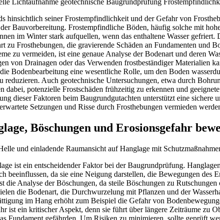
 hinsichtlich seiner Frostempfindlichkeit und der Gefahr von Frostheb
i der Bauvorbereitung. Frostempfindliche Böden, häufig solche mit hoh
nnen im Winter stark aufquellen, wenn das enthaltene Wasser gefriert. 
t zu Frosthebungen, die gravierende Schäden an Fundamenten und Bo
me zu vermeiden, ist eine genaue Analyse der Bodenart und deren Was
gen von Drainagen oder das Verwenden frostbeständiger Materialien ka
 die Bodenbearbeitung eine wesentliche Rolle, um den Boden wasserdu
t zu reduzieren. Auch geotechnische Untersuchungen, etwa durch Bohru
 dabei, potenzielle Frostschäden frühzeitig zu erkennen und geeigne
ung dieser Faktoren beim Baugrundgutachten unterstützt eine sichere u
erwartete Setzungen und Risse durch Frosthebungen vermieden werde
lage, Böschungen und Erosionsgefahr bewe
age ist ein entscheidender Faktor bei der Baugrundprüfung. Hanglagen 
h beeinflussen, da sie eine Neigung darstellen, die Bewegungen des E
ist die Analyse der Böschungen, da steile Böschungen zu Rutschungen 
ielen die Bodenart, die Durchwurzelung mit Pflanzen und der Wasserha
ättigung im Hang erhöht zum Beispiel die Gefahr von Bodenbewegunge
r ist ein kritischer Aspekt, denn sie führt über längere Zeiträume zu 
das Fundament gefährden. Um Risiken zu minimieren, sollte geprüft we