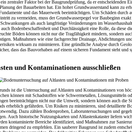
ein zentraler Faktor bei der Baugrundprüfung, da er entscheidenden Ein
 Planung der Bauarbeiten hat. Ein hoher Grundwasserstand kann zu erh
 Fundamente und das Mauerwerk beeinträchtigen. Um Schäden durch a
intritt zu vermeiden, muss der Grundwasserpegel vor Baubeginn exakt 
 Schwankungen als auch langfristige Veränderungen im Wasserhausha
 auch Bodenbeschaffenheit und Durchlässigkeit eine Rolle, da diese 
euchte Böden können nicht nur die Tragfähigkeit mindern, sondern a
tigen. Maßnahmen wie eine fachgerechte Drainage, Abdichtungen und
hterisiken wirksam zu minimieren. Eine gründliche Analyse durch Geol
sicher, dass das Bauvorhaben auf einem sicheren Fundament steht und 
asten und Kontaminationen ausschließen
runds ist die Untersuchung auf Altlasten und Kontaminationen von höc
ächen können mit Schadstoffen wie Schwermetallen, Lösungsmitteln ode
ngen beeinträchtigen nicht nur die Umwelt, sondern können auch die S
ds erheblich gefährden. Um Risiken zu minimieren, sind detaillierte 
notwendig. Dazu zählen Bodenproben, Laboruntersuchungen und gegeb
n. Auch historische Nutzungskarten und Altlastenkataster liefern wic
den kontaminierte Bereiche identifiziert, sind Maßnahmen zur Sanieru
men dringend zu empfehlen. Ein sauberer Baugrund ist zudem entschei