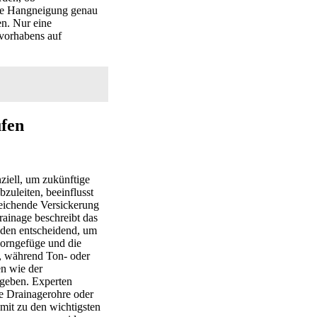
die Hangneigung genau
n. Nur eine
uvorhabens auf
üfen
ziell, um zukünftige
uleiten, beeinflusst
eichende Versickerung
rainage beschreibt das
öden entscheidend, um
Korngefüge und die
t, während Ton- oder
n wie der
 geben. Experten
e Drainagerohre oder
mit zu den wichtigsten