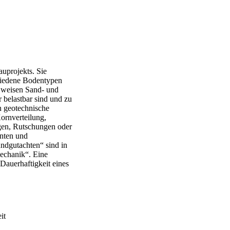
auprojekts. Sie
chiedene Bodentypen
e weisen Sand- und
 belastbar sind und zu
 geotechnische
ornverteilung,
ngen, Rutschungen oder
nten und
ndgutachten“ sind in
echanik“. Eine
 Dauerhaftigkeit eines