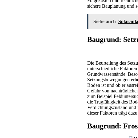
Folgekosten und rechtlich
sichere Bauplanung und s
Siehe auch
Solaranla
Baugrund: Setzu
Die Beurteilung des Setzu
unterschiedliche Faktore
Grundwasserstände. Beson
Setzungsbewegungen erhöh
Boden ist und ob er ausrei
Gefahr von nachträgliche
zum Beispiel Felduntersu
die Tragfähigkeit des Bod
Verdichtungszustand und m
dieser Faktoren trägt daz
Baugrund: Fros