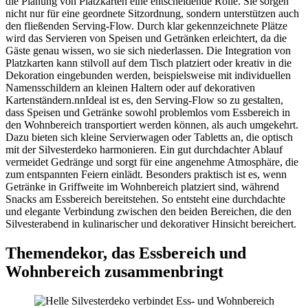
die Planung von Platzkarten eine entscheidende Rolle. Sie sorgen
nicht nur für eine geordnete Sitzordnung, sondern unterstützen auch
den fließenden Serving-Flow. Durch klar gekennzeichnete Plätze
wird das Servieren von Speisen und Getränken erleichtert, da die
Gäste genau wissen, wo sie sich niederlassen. Die Integration von
Platzkarten kann stilvoll auf dem Tisch platziert oder kreativ in die
Dekoration eingebunden werden, beispielsweise mit individuellen
Namensschildern an kleinen Haltern oder auf dekorativen
Kartenständern.nnIdeal ist es, den Serving-Flow so zu gestalten,
dass Speisen und Getränke sowohl problemlos vom Essbereich in
den Wohnbereich transportiert werden können, als auch umgekehrt.
Dazu bieten sich kleine Servierwagen oder Tabletts an, die optisch
mit der Silvesterdeko harmonieren. Ein gut durchdachter Ablauf
vermeidet Gedränge und sorgt für eine angenehme Atmosphäre, die
zum entspannten Feiern einlädt. Besonders praktisch ist es, wenn
Getränke in Griffweite im Wohnbereich platziert sind, während
Snacks am Essbereich bereitstehen. So entsteht eine durchdachte
und elegante Verbindung zwischen den beiden Bereichen, die den
Silvesterabend in kulinarischer und dekorativer Hinsicht bereichert.
Themendekor, das Essbereich und
Wohnbereich zusammenbringt