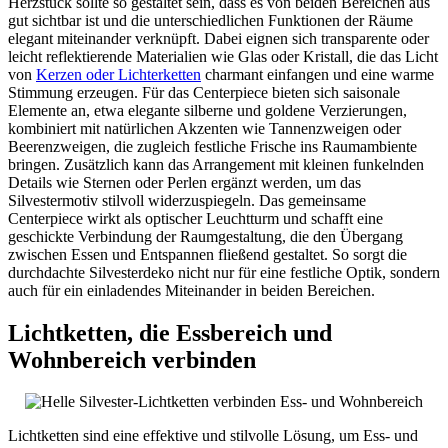
Herzstück sollte so gestaltet sein, dass es von beiden Bereichen aus
gut sichtbar ist und die unterschiedlichen Funktionen der Räume
elegant miteinander verknüpft. Dabei eignen sich transparente oder
leicht reflektierende Materialien wie Glas oder Kristall, die das Licht
von
Kerzen oder Lichterketten
charmant einfangen und eine warme
Stimmung erzeugen. Für das Centerpiece bieten sich saisonale
Elemente an, etwa elegante silberne und goldene Verzierungen,
kombiniert mit natürlichen Akzenten wie Tannenzweigen oder
Beerenzweigen, die zugleich festliche Frische ins Raumambiente
bringen. Zusätzlich kann das Arrangement mit kleinen funkelnden
Details wie Sternen oder Perlen ergänzt werden, um das
Silvestermotiv stilvoll widerzuspiegeln. Das gemeinsame
Centerpiece wirkt als optischer Leuchtturm und schafft eine
geschickte Verbindung der Raumgestaltung, die den Übergang
zwischen Essen und Entspannen fließend gestaltet. So sorgt die
durchdachte Silvesterdeko nicht nur für eine festliche Optik, sondern
auch für ein einladendes Miteinander in beiden Bereichen.
Lichtketten, die Essbereich und
Wohnbereich verbinden
Lichtketten sind eine effektive und stilvolle Lösung, um Ess- und