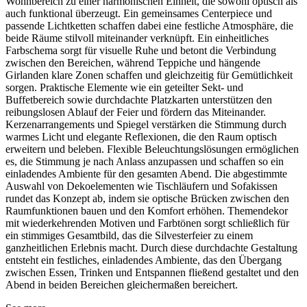
Wohnbereich zu einer harmonischen Einheit, die sowohl optisch als
auch funktional überzeugt. Ein gemeinsames Centerpiece und
passende Lichtketten schaffen dabei eine festliche Atmosphäre, die
beide Räume stilvoll miteinander verknüpft. Ein einheitliches
Farbschema sorgt für visuelle Ruhe und betont die Verbindung
zwischen den Bereichen, während Teppiche und hängende
Girlanden klare Zonen schaffen und gleichzeitig für Gemütlichkeit
sorgen. Praktische Elemente wie ein geteilter Sekt- und
Buffetbereich sowie durchdachte Platzkarten unterstützen den
reibungslosen Ablauf der Feier und fördern das Miteinander.
Kerzenarrangements und Spiegel verstärken die Stimmung durch
warmes Licht und elegante Reflexionen, die den Raum optisch
erweitern und beleben. Flexible Beleuchtungslösungen ermöglichen
es, die Stimmung je nach Anlass anzupassen und schaffen so ein
einladendes Ambiente für den gesamten Abend. Die abgestimmte
Auswahl von Dekoelementen wie Tischläufern und Sofakissen
rundet das Konzept ab, indem sie optische Brücken zwischen den
Raumfunktionen bauen und den Komfort erhöhen. Themendekor
mit wiederkehrenden Motiven und Farbtönen sorgt schließlich für
ein stimmiges Gesamtbild, das die Silvesterfeier zu einem
ganzheitlichen Erlebnis macht. Durch diese durchdachte Gestaltung
entsteht ein festliches, einladendes Ambiente, das den Übergang
zwischen Essen, Trinken und Entspannen fließend gestaltet und den
Abend in beiden Bereichen gleichermaßen bereichert.