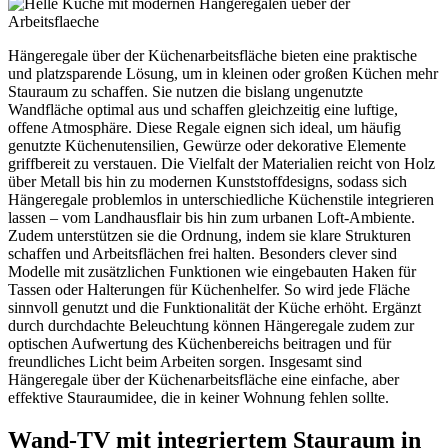
Hängeregale über der Küchenarbeitsfläche bieten eine praktische
und platzsparende Lösung, um in kleinen oder großen Küchen mehr
Stauraum zu schaffen. Sie nutzen die bislang ungenutzte
Wandfläche optimal aus und schaffen gleichzeitig eine luftige,
offene Atmosphäre. Diese Regale eignen sich ideal, um häufig
genutzte Küchenutensilien, Gewürze oder dekorative Elemente
griffbereit zu verstauen. Die Vielfalt der Materialien reicht von Holz
über Metall bis hin zu modernen Kunststoffdesigns, sodass sich
Hängeregale problemlos in unterschiedliche Küchenstile integrieren
lassen – vom Landhausflair bis hin zum urbanen Loft-Ambiente.
Zudem unterstützen sie die Ordnung, indem sie klare Strukturen
schaffen und Arbeitsflächen frei halten. Besonders clever sind
Modelle mit zusätzlichen Funktionen wie eingebauten Haken für
Tassen oder Halterungen für Küchenhelfer. So wird jede Fläche
sinnvoll genutzt und die Funktionalität der Küche erhöht. Ergänzt
durch durchdachte Beleuchtung können Hängeregale zudem zur
optischen Aufwertung des Küchenbereichs beitragen und für
freundliches Licht beim Arbeiten sorgen. Insgesamt sind
Hängeregale über der Küchenarbeitsfläche eine einfache, aber
effektive Stauraumidee, die in keiner Wohnung fehlen sollte.
Wand‑TV mit integriertem Stauraum in