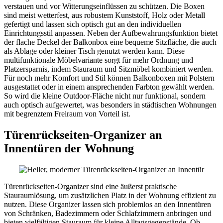
verstauen und vor Witterungseinflüssen zu schützen. Die Boxen
sind meist wetterfest, aus robustem Kunststoff, Holz oder Metall
gefertigt und lassen sich optisch gut an den individuellen
Einrichtungsstil anpassen. Neben der Aufbewahrungsfunktion bietet
der flache Deckel der Balkonbox eine bequeme Sitzfläche, die auch
als Ablage oder kleiner Tisch genutzt werden kann. Diese
multifunktionale Möbelvariante sorgt für mehr Ordnung und
Platzersparnis, indem Stauraum und Sitzmöbel kombiniert werden.
Für noch mehr Komfort und Stil können Balkonboxen mit Polstern
ausgestattet oder in einem ansprechenden Farbton gewählt werden.
So wird die kleine Outdoor-Fläche nicht nur funktional, sondern
auch optisch aufgewertet, was besonders in städtischen Wohnungen
mit begrenztem Freiraum von Vorteil ist.
Türenrückseiten‑Organizer an
Innentüren der Wohnung
Türenrückseiten-Organizer sind eine äußerst praktische
Stauraumlösung, um zusätzlichen Platz in der Wohnung effizient zu
nutzen. Diese Organizer lassen sich problemlos an den Innentüren
von Schränken, Badezimmern oder Schlafzimmern anbringen und
bieten vielfältigen Stauraum für kleine Alltagsgegenstände. Ob