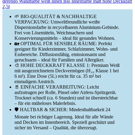
derendo Wandfarbe weiß innen Bio Innenfarbe matt hohe Deckkraft
2,5l
🌱 BIO-QUALITÄT & NACHHALTIGE
VERPACKUNG: Umweltfreundliche weiße
Dispersionsfarbe in recycelbarem Aluminium-Gebinde.
Frei von Lösemitteln, Weichmachern und
Konservierungsmitteln – ideal für gesundes Wohnen.
🏡 OPTIMAL FÜR SENSIBLE RÄUME: Perfekt
geeignet für Kinderzimmer, Schlafzimmer, Wohn- und
Essbereiche. Diffusionsfähig, emissionsarm und
geruchsarm – ideal für Familien und Allergiker.
🎨 HOHE DECKKRAFT KLASSE 1: Premium Weiß
mit ausgezeichnetem Deckvermögen (H₁₀ Klasse 1 bei
6 m²). Eine Dose (5L) reicht für ca. 35 m² bei
einmaligem Anstrich.
🚪 EINFACHE VERARBEITUNG: Leicht
aufzutragen per Rolle, Pinsel oder Airless-Spritzgerät.
Trocknet schnell (ca. 6 Stunden) und ist überstreichbar
– für ein müheloses Malerlebnis.
🛡️ HALTBAR & SICHER: Mindesthaltbarkeit 24
Monate bei richtiger Lagerung. Ideal für alle Wände
und Decken im Innenbereich. Speziell geschützt und
sicher im Versand – Qualität, die überzeugt.