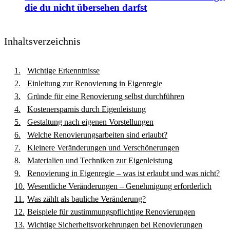
die du nicht übersehen darfst
Inhaltsverzeichnis
Wichtige Erkenntnisse
Einleitung zur Renovierung in Eigenregie
Gründe für eine Renovierung selbst durchführen
Kostenersparnis durch Eigenleistung
Gestaltung nach eigenen Vorstellungen
Welche Renovierungsarbeiten sind erlaubt?
Kleinere Veränderungen und Verschönerungen
Materialien und Techniken zur Eigenleistung
Renovierung in Eigenregie – was ist erlaubt und was nicht?
Wesentliche Veränderungen – Genehmigung erforderlich
Was zählt als bauliche Veränderung?
Beispiele für zustimmungspflichtige Renovierungen
Wichtige Sicherheitsvorkehrungen bei Renovierungen