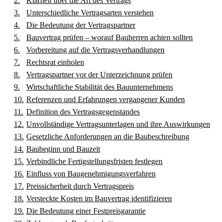
Klarheit über die Art des Vertrags
Unterschiedliche Vertragsarten verstehen
Die Bedeutung der Vertragspartner
Bauvertrag prüfen – worauf Bauherren achten sollten
Vorbereitung auf die Vertragsverhandlungen
Rechtsrat einholen
Vertragspartner vor der Unterzeichnung prüfen
Wirtschaftliche Stabilität des Bauunternehmens
Referenzen und Erfahrungen vergangener Kunden
Definition des Vertragsgegenstandes
Unvollständige Vertragsunterlagen und ihre Auswirkungen
Gesetzliche Anforderungen an die Baubeschreibung
Baubeginn und Bauzeit
Verbindliche Fertigstellungsfristen festlegen
Einfluss von Baugenehmigungsverfahren
Preissicherheit durch Vertragspreis
Versteckte Kosten im Bauvertrag identifizieren
Die Bedeutung einer Festpreisgarantie