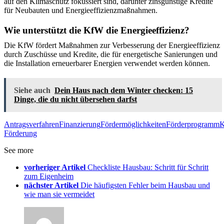
auf den Klimaschutz fokussiert sind, darunter zinsgünstige Kredite
für Neubauten und Energieeffizienzmaßnahmen.
Wie unterstützt die KfW die Energieeffizienz?
Die KfW fördert Maßnahmen zur Verbesserung der Energieeffizienz
durch Zuschüsse und Kredite, die für energetische Sanierungen und
die Installation erneuerbarer Energien verwendet werden können.
Siehe auch
Dein Haus nach dem Winter checken: 15
Dinge, die du nicht übersehen darfst
Antragsverfahren
Finanzierung
Fördermöglichkeiten
Förderprogramm
K
Förderung
See more
vorheriger Artikel
Checkliste Hausbau: Schritt für Schritt
zum Eigenheim
nächster Artikel
Die häufigsten Fehler beim Hausbau und
wie man sie vermeidet