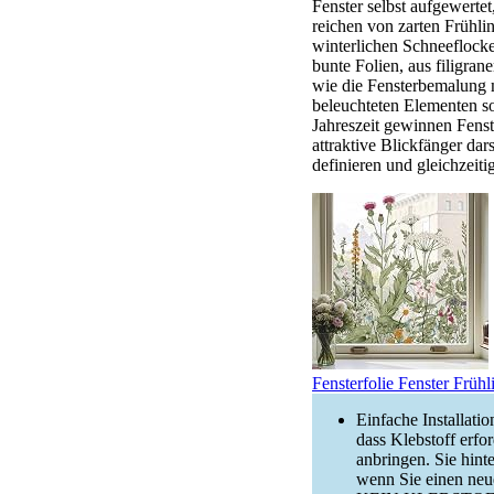
Fenster selbst aufgewerte
reichen von zarten Frühli
winterlichen Schneeflocken
bunte Folien, aus filigra
wie die Fensterbemalung 
beleuchteten Elementen so
Jahreszeit gewinnen Fenst
attraktive Blickfänger dar
definieren und gleichzeitig
Fensterfolie Fenster Frü
Einfache Installatio
dass Klebstoff erfo
anbringen. Sie hinte
wenn Sie einen ne