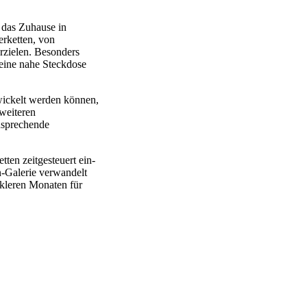
 das Zuhause in
erketten, von
rzielen. Besonders
 eine nahe Steckdose
ewickelt werden können,
 weiteren
ansprechende
ten zeitgesteuert ein-
n-Galerie verwandelt
nkleren Monaten für