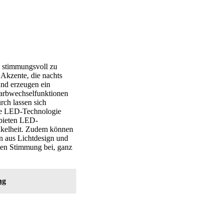
 stimmungsvoll zu
 Akzente, die nachts
nd erzeugen ein
 Farbwechselfunktionen
rch lassen sich
nde LED-Technologie
 bieten LED-
unkelheit. Zudem können
n aus Lichtdesign und
hen Stimmung bei, ganz
ng