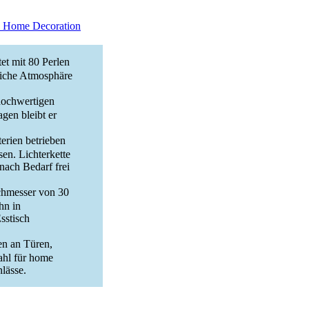
, Home Decoration
t mit 80 Perlen
liche Atmosphäre
hochwertigen
agen bleibt er
rien betrieben
sen. Lichterkette
nach Bedarf frei
chmesser von 30
hn in
sstisch
en an Türen,
ahl für home
lässe.