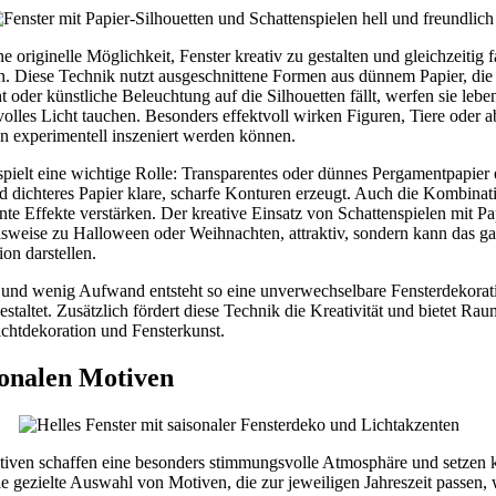
ne originelle Möglichkeit, Fenster kreativ zu gestalten und gleichzeitig 
n. Diese Technik nutzt ausgeschnittene Formen aus dünnem Papier, die 
oder künstliche Beleuchtung auf die Silhouetten fällt, werfen sie leben
lles Licht tauchen. Besonders effektvoll wirken Figuren, Tiere oder ab
n experimentell inszeniert werden können.
pielt eine wichtige Rolle: Transparentes oder dünnes Pergamentpapier
d dichteres Papier klare, scharfe Konturen erzeugt. Auch die Kombinat
nte Effekte verstärken. Der kreative Einsatz von Schattenspielen mit Pap
ielsweise zu Halloween oder Weihnachten, attraktiv, sondern kann das ga
on darstellen.
n und wenig Aufwand entsteht so eine unverwechselbare Fensterdekorat
estaltet. Zusätzlich fördert diese Technik die Kreativität und bietet Rau
ichtdekoration und Fensterkunst.
sonalen Motiven
tiven schaffen eine besonders stimmungsvolle Atmosphäre und setzen k
 gezielte Auswahl von Motiven, die zur jeweiligen Jahreszeit passen, 