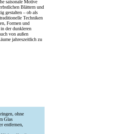
he saisonale Motive
rbstlichen Blättern und
g gestalten – ob als
traditionelle Techniken
ben, Formen und
in der dunkleren
 auch von außen
Räume jahreszeitlich zu
bringen, ohne
em Glas
er entfernen,