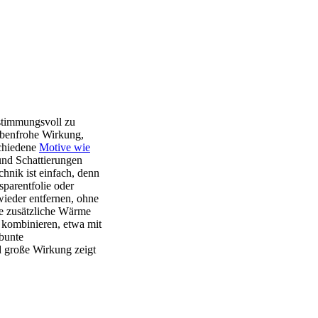
 stimmungsvoll zu
arbenfrohe Wirkung,
schiedene
Motive wie
und Schattierungen
hnik ist einfach, denn
sparentfolie oder
wieder entfernen, ohne
ve zusätzliche Wärme
n kombinieren, etwa mit
 bunte
d große Wirkung zeigt