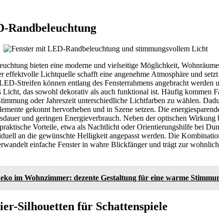
D-Randbeleuchtung
uchtung bieten eine moderne und vielseitige Möglichkeit, Wohnräume
ber effektvolle Lichtquelle schafft eine angenehme Atmosphäre und setzt
 LED-Streifen können entlang des Fensterrahmens angebracht werden u
s Licht, das sowohl dekorativ als auch funktional ist. Häufig kommen
timmung oder Jahreszeit unterschiedliche Lichtfarben zu wählen. Dadu
lemente gekonnt hervorheben und in Szene setzen. Die energiespare
ensdauer und geringen Energieverbrauch. Neben der optischen Wirkung
aktische Vorteile, etwa als Nachtlicht oder Orientierungshilfe bei D
iduell an die gewünschte Helligkeit angepasst werden. Die Kombinatio
rwandelt einfache Fenster in wahre Blickfänger und trägt zur wohnlic
eko im Wohnzimmer: dezente Gestaltung für eine warme Stimmu
ier-Silhouetten für Schattenspiele