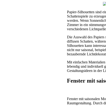
Papier-Silhouetten sind ei
Schattenspiele zu erzeuge
werden. Wenn Sonnenlicht 
Zimmer in ein stimmungsvo
verschiedenen Lichtquelle
Die Auswahl des Papiers s
diffusen Schatten, währen
Silhouetten kann interessa
nicht nur saisonal, beisp
bezaubernde Lichtdekorati
Mit einfachen Materialie
lebendig und individuell g
Gestaltungsideen in der L
Fenster mit sai
Fenster mit saisonalen Mo
Raumgestaltung. Durch die