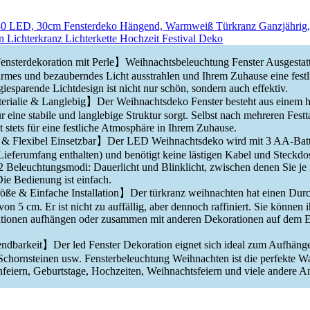
t 80 LED, 30cm Fensterdeko Hängend, Warmweiß Türkranz Ganzjährig
n Lichterkranz Lichterkette Hochzeit Festival Deko
nsterdekoration mit Perle】Weihnachtsbeleuchtung Fenster Ausgestatte
warmes und bezauberndes Licht ausstrahlen und Ihrem Zuhause eine fest
giesparende Lichtdesign ist nicht nur schön, sondern auch effektiv.
rialie & Langlebig】Der Weihnachtsdeko Fenster besteht aus einem 
 eine stabile und langlebige Struktur sorgt. Selbst nach mehreren Festt
t stets für eine festliche Atmosphäre in Ihrem Zuhause.
 & Flexibel Einsetzbar】Der LED Weihnachtsdeko wird mit 3 AA-Batte
 Lieferumfang enthalten) und benötigt keine lästigen Kabel und Steckdo
2 Beleuchtungsmodi: Dauerlicht und Blinklicht, zwischen denen Sie je 
ie Bedienung ist einfach.
e & Einfache Installation】Der türkranz weihnachten hat einen Dur
n 5 cm. Er ist nicht zu auffällig, aber dennoch raffiniert. Sie können i
ationen aufhängen oder zusammen mit anderen Dekorationen auf dem E
ndbarkeit】Der led Fenster Dekoration eignet sich ideal zum Aufhäng
chornsteinen usw. Fensterbeleuchtung Weihnachten ist die perfekte W
nfeiern, Geburtstage, Hochzeiten, Weihnachtsfeiern und viele andere An