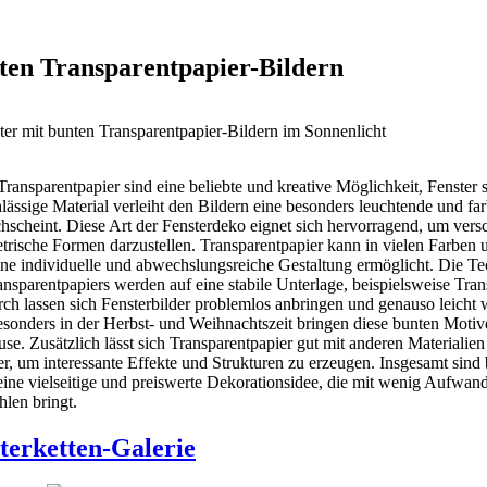
ten Transparentpapier-Bildern
Transparentpapier sind eine beliebte und kreative Möglichkeit, Fenster
hlässige Material verleiht den Bildern eine besonders leuchtende und f
hscheint. Diese Art der Fensterdeko eignet sich hervorragend, um ver
etrische Formen darzustellen. Transparentpapier kann in vielen Farben 
e individuelle und abwechslungsreiche Gestaltung ermöglicht. Die Tec
ansparentpapiers werden auf eine stabile Unterlage, beispielsweise Tran
rch lassen sich Fensterbilder problemlos anbringen und genauso leicht 
esonders in der Herbst- und Weihnachtszeit bringen diese bunten Moti
e. Zusätzlich lässt sich Transparentpapier gut mit anderen Materialie
er, um interessante Effekte und Strukturen zu erzeugen. Insgesamt sind
eine vielseitige und preiswerte Dekorationsidee, die mit wenig Aufwan
len bringt.
hterketten-Galerie