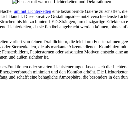
 Fläche,
um mit Lichterketten
eine bezaubernde Galerie zu schaffen, die
icht taucht. Diese kreative Gestaltungsidee nutzt verschiedenste Licht
irnchen bis hin zu bunten LED-Strängen, um einzigartige Effekte zu e
ebene Lichterketten, da sie flexibel angebracht werden können, ohne auf
tten variiert von feinen Drahtlichtern, die leicht um Fensterrahmen g
- oder Sternenketten, die als markante Akzente dienen. Kombiniert mit
Fensterbildern, Papiersternen oder saisonalen Motiven entsteht eine 
nnen und außen sichtbar ist.
er-Funktionen oder smarten Lichtsteuerungen lassen sich die Lichterket
 Energieverbrauch minimiert und den Komfort erhöht. Die Lichterkette
kfang und schafft eine behagliche Atmosphäre, die besonders in den du