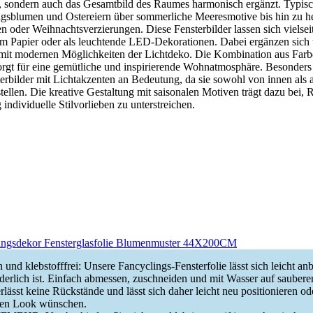
t, sondern auch das Gesamtbild des Raumes harmonisch ergänzt. Typisc
ngsblumen und Ostereiern über sommerliche Meeresmotive bis hin zu he
 oder Weihnachtsverzierungen. Diese Fensterbilder lassen sich vielseiti
nem Papier oder als leuchtende LED-Dekorationen. Dabei ergänzen sich 
mit modernen Möglichkeiten der Lichtdeko. Die Kombination aus Far
rgt für eine gemütliche und inspirierende Wohnatmosphäre. Besonders 
erbilder mit Lichtakzenten an Bedeutung, da sie sowohl von innen als
stellen. Die kreative Gestaltung mit saisonalen Motiven trägt dazu bei, 
 individuelle Stilvorlieben zu unterstreichen.
hlingsdekor Fensterglasfolie Blumenmuster 44X200CM
n und klebstofffrei: Unsere Fancyclings-Fensterfolie lässt sich leicht an
rderlich ist. Einfach abmessen, zuschneiden und mit Wasser auf sauber
rlässt keine Rückstände und lässt sich daher leicht neu positionieren od
uen Look wünschen.