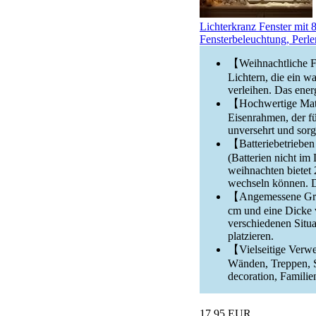
Lichterkranz Fenster mi
Fensterbeleuchtung, Perle
【Weihnachtliche Fe
Lichtern, die ein 
verleihen. Das ener
【Hochwertige Mate
Eisenrahmen, der für
unversehrt und sorg
【Batteriebetrieben
(Batterien nicht im
weihnachten bietet 
wechseln können. D
【Angemessene Größ
cm und eine Dicke vo
verschiedenen Situ
platzieren.
【Vielseitige Verwe
Wänden, Treppen, S
decoration, Familie
17,95 EUR