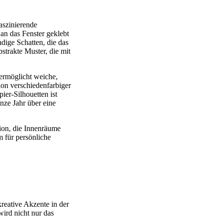
faszinierende
an das Fenster geklebt
dige Schatten, die das
strakte Muster, die mit
 ermöglicht weiche,
ion verschiedenfarbiger
ier-Silhouetten ist
nze Jahr über eine
ion, die Innenräume
m für persönliche
reative Akzente in der
wird nicht nur das