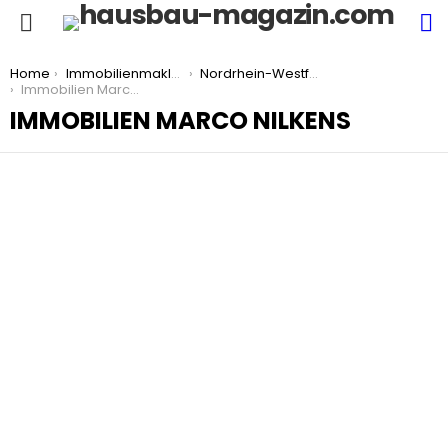
S
Menu
You are here:
Home
Immobilienmakler
Nordrhein-Westfalen
Immobilien Marco Nilkens
IMMOBILIEN MARCO NILKENS