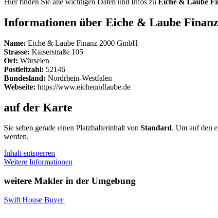
Hier finden Sie alle wichtigen Daten und Infos zu
Eiche & Laube F
Informationen über Eiche & Laube Fina
Name:
Eiche & Laube Finanz 2000 GmbH
Strasse:
Kaiserstraße 105
Ort:
Würselen
Postleitzahl:
52146
Bundesland:
Nordrhein-Westfalen
Webseite:
https://www.eicheundlaube.de
auf der Karte
Sie sehen gerade einen Platzhalterinhalt von
Standard
. Um auf den ei
werden.
Inhalt entsperren
Weitere Informationen
weitere Makler in der Umgebung
Swift House Buyer