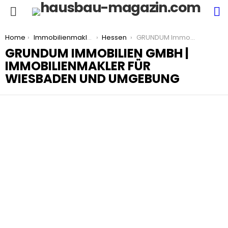
S
Menu
You are here:
Home
Immobilienmakler
Hessen
GRUNDUM Immobilien GmbH | Immobilienmakler für Wiesbaden und Umgebung
GRUNDUM IMMOBILIEN GMBH |
IMMOBILIENMAKLER FÜR
WIESBADEN UND UMGEBUNG