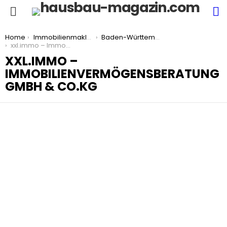
S
Menu
You are here:
Home
Immobilienmakler
Baden-Württemberg
xxl.immo – Immobilienvermögensberatung GmbH & Co.KG
XXL.IMMO –
IMMOBILIENVERMÖGENSBERATUNG
GMBH & CO.KG