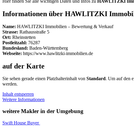
Hier finden Sie alle wichtigen Daten und Infos zu
HAWLITZKI Immob
Informationen über HAWLITZKI Immobil
Name:
HAWLITZKI Immobilien – Bewertung & Verkauf
Strasse:
Rathausstraße 5
Ort:
Rheinstetten
Postleitzahl:
76287
Bundesland:
Baden-Württemberg
Webseite:
https://www.hawlitzki-immobilien.de
auf der Karte
Sie sehen gerade einen Platzhalterinhalt von
Standard
. Um auf den ei
werden.
Inhalt entsperren
Weitere Informationen
weitere Makler in der Umgebung
Swift House Buyer