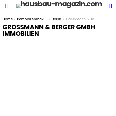
S
Menu
You are here:
Home
Immobilienmakler
Berlin
Grossmann & Berger GmbH Immobilien
GROSSMANN & BERGER GMBH
IMMOBILIEN