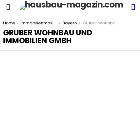
S
Menu
You are here:
Home
Immobilienmakler
Bayern
Gruber Wohnbau und Immobilien GmbH
GRUBER WOHNBAU UND
IMMOBILIEN GMBH