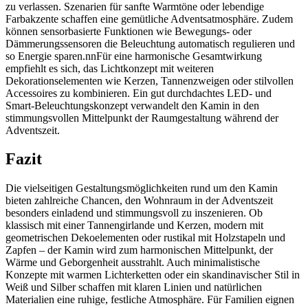
zu verlassen. Szenarien für sanfte Warmtöne oder lebendige
Farbakzente schaffen eine gemütliche Adventsatmosphäre. Zudem
können sensorbasierte Funktionen wie Bewegungs- oder
Dämmerungssensoren die Beleuchtung automatisch regulieren und
so Energie sparen.nnFür eine harmonische Gesamtwirkung
empfiehlt es sich, das Lichtkonzept mit weiteren
Dekorationselementen wie Kerzen, Tannenzweigen oder stilvollen
Accessoires zu kombinieren. Ein gut durchdachtes LED- und
Smart-Beleuchtungskonzept verwandelt den Kamin in den
stimmungsvollen Mittelpunkt der Raumgestaltung während der
Adventszeit.
Fazit
Die vielseitigen Gestaltungsmöglichkeiten rund um den Kamin
bieten zahlreiche Chancen, den Wohnraum in der Adventszeit
besonders einladend und stimmungsvoll zu inszenieren. Ob
klassisch mit einer Tannengirlande und Kerzen, modern mit
geometrischen Dekoelementen oder rustikal mit Holzstapeln und
Zapfen – der Kamin wird zum harmonischen Mittelpunkt, der
Wärme und Geborgenheit ausstrahlt. Auch minimalistische
Konzepte mit warmen Lichterketten oder ein skandinavischer Stil in
Weiß und Silber schaffen mit klaren Linien und natürlichen
Materialien eine ruhige, festliche Atmosphäre. Für Familien eignen