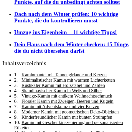
Punkte, auf die du unbedingt achten solltest
Dach nach dem Winter prüfen: 10 wichtige
Punkte, die du kontrollieren musst
Umzug ins Eigenheim – 11 wichtige Tipps!
Dein Haus nach dem Winter checken: 15 Dinge,
die du nicht übersehen darfst
Inhaltsverzeichnis
Kaminmantel mit Tannengirlande und Kerzen
Minimalistischer Kamin mit warmen Lichterketten
Rustikaler Kamin mit Holzstapel und Zapfen
Skandinavischer Kamin in Weiß und Silber
Vintage-Kamin mit antikem Weihnachtsschmuck
Floraler Kamin mit Zweigen, Beeren und Kugeln
Kamin mit Adventskranz und vier Kerzen
Moderner Kamin mit geometrischen Deko-Objekten
Kinderfreundlicher Kamin mit bunten Strümpfen
Kamin mit Geschenkinszenierung und personalisierten
Etiketten