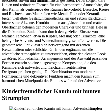
besonders stilvoll und minimalistisch gestalten. Dabei sorgen klare
Linien und reduzierte Formen für eine harmonische Atmosphäre, die
den Kamin als centerpiece des Raumes hervorhebt. Dreiecke, Kreise
und Rechtecke aus Materialien wie Metall, Holz oder Keramik
bieten vielfältige Gestaltungsmöglichkeiten und setzen gleichzeitig
interessante Akzente. Kombinationen aus glänzenden und matten
Oberflächen betonen den modernen Charakter und bringen Tiefe in
die Dekoration. Zudem kann durch den gezielten Einsatz von
warmen Farbtönen, etwa in Kupfer, Messing oder Terracotta, eine
behagliche Advents- und Winterstimmung geschaffen werden. Die
geometrische Optik lässt sich hervorragend mit dezenten
Kerzenhaltern oder schlichten Girlanden ergänzen, um die
adventliche Atmosphäre zu unterstreichen, ohne den cleanen Look
zu stören. Mit bedachten Arrangements und der Auswahl passender
Formen entsteht so eine ausgewogene Komposition, die den
Kaminbereich aufwertet und gleichzeitig zeitgemäßen
Designansprüchen genügt. Die Kombination von moderner
Formsprache und dekorativer Funktion macht den Kamin zum
harmonischen Mittelpunkt des Raumes während der Adventszeit.
Kinderfreundlicher Kamin mit bunten
Strümpfen