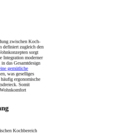
indung zwischen Koch-
 definiert zugleich den
 Wohnkonzepten sorgt
e Integration moderner
h in das Gesamtdesign
eine gemütliche
en, was geselliges
t häufig ergonomische
sdreieck. Somit
en Wohnkomfort
ang
wischen Kochbereich