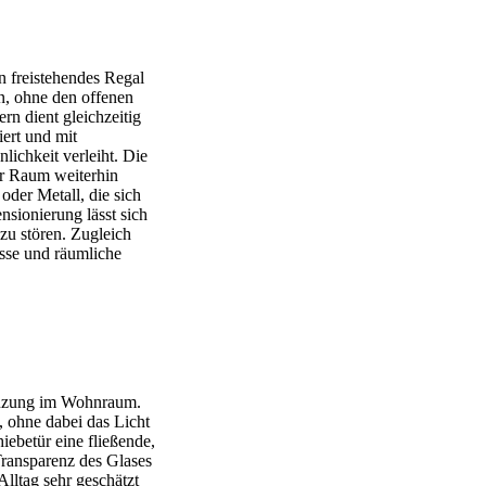
 freistehendes Regal
n, ohne den offenen
rn dient gleichzeitig
ert und mit
ichkeit verleiht. Die
er Raum weiterhin
oder Metall, die sich
sionierung lässt sich
u stören. Zugleich
isse und räumliche
renzung im Wohnraum.
, ohne dabei das Licht
ebetür eine fließende,
Transparenz des Glases
Alltag sehr geschätzt