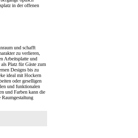
splatz in der offenen
nraum und schafft
arakter zu verlieren,
n Arbeitsplatte und
 als Platz für Gäste zum
ernen Designs bis zu
eke ideal mit Hockern
eiten oder geselligen
len und funktionalen
en und Farben kann die
te Raumgestaltung