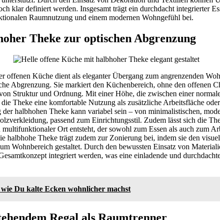
h klar definiert werden. Insgesamt trägt ein durchdacht integrierter Es
nktionalen Raumnutzung und einem modernen Wohngefühl bei.
hoher Theke zur optischen Abgrenzung
er offenen Küche dient als eleganter Übergang zum angrenzenden Woh
ische Abgrenzung. Sie markiert den Küchenbereich, ohne den offenen Ch
 von Struktur und Ordnung. Mit einer Höhe, die zwischen einer normale
t die Theke eine komfortable Nutzung als zusätzliche Arbeitsfläche oder
 der halbhohen Theke kann variabel sein – von minimalistischen, mod
Holzverkleidung, passend zum Einrichtungsstil. Zudem lässt sich die Th
multifunktionaler Ort entsteht, der sowohl zum Essen als auch zum Arb
e halbhohe Theke trägt zudem zur Zonierung bei, indem sie den visuel
 Wohnbereich gestaltet. Durch den bewussten Einsatz von Materiali
Gesamtkonzept integriert werden, was eine einladende und durchdach
, wie Du kalte Ecken wohnlicher machst
stehendem Regal als Raumtrenner