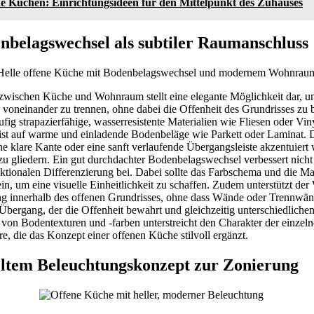
e Küchen: Einrichtungsideen für den Mittelpunkt des Zuhauses
nbelagswechsel als subtiler Raumanschluss
wischen Küche und Wohnraum stellt eine elegante Möglichkeit dar, un
 voneinander zu trennen, ohne dabei die Offenheit des Grundrisses zu b
ig strapazierfähige, wasserresistente Materialien wie Fliesen oder Vi
ist auf warme und einladende Bodenbeläge wie Parkett oder Laminat.
ne klare Kante oder eine sanft verlaufende Übergangsleiste akzentuiert
 zu gliedern. Ein gut durchdachter Bodenbelagswechsel verbessert nic
nktionalen Differenzierung bei. Dabei sollte das Farbschema und die M
in, um eine visuelle Einheitlichkeit zu schaffen. Zudem unterstützt der
g innerhalb des offenen Grundrisses, ohne dass Wände oder Trennwä
r Übergang, der die Offenheit bewahrt und gleichzeitig unterschiedlich
z von Bodentexturen und -farben unterstreicht den Charakter der einze
, die das Konzept einer offenen Küche stilvoll ergänzt.
eltem Beleuchtungskonzept zur Zonierung