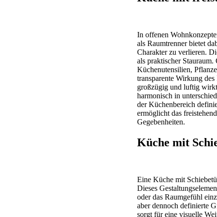
In offenen Wohnkonzepten
als Raumtrenner bietet d
Charakter zu verlieren. Di
als praktischer Stauraum
Küchenutensilien, Pflanz
transparente Wirkung des 
großzügig und luftig wirk
harmonisch in unterschied
der Küchenbereich defini
ermöglicht das freistehen
Gegebenheiten.
Küche mit Schie
Eine Küche mit Schiebetü
Dieses Gestaltungselement
oder das Raumgefühl einzu
aber dennoch definierte 
sorgt für eine visuelle W