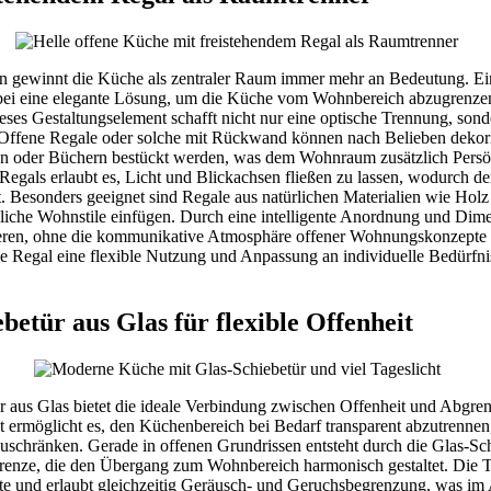
 gewinnt die Küche als zentraler Raum immer mehr an Bedeutung. Ein
abei eine elegante Lösung, um die Küche vom Wohnbereich abzugrenze
eses Gestaltungselement schafft nicht nur eine optische Trennung, sonde
. Offene Regale oder solche mit Rückwand können nach Belieben dekori
en oder Büchern bestückt werden, was dem Wohnraum zusätzlich Persönl
Regals erlaubt es, Licht und Blickachsen fließen zu lassen, wodurch d
t. Besonders geeignet sind Regale aus natürlichen Materialien wie Holz 
liche Wohnstile einfügen. Durch eine intelligente Anordnung und Dimen
eren, ohne die kommunikative Atmosphäre offener Wohnungskonzepte z
de Regal eine flexible Nutzung und Anpassung an individuelle Bedürfn
betür aus Glas für flexible Offenheit
r aus Glas bietet die ideale Verbindung zwischen Offenheit und Abg
 ermöglicht es, den Küchenbereich bei Bedarf transparent abzutrennen
schränken. Gerade in offenen Grundrissen entsteht durch die Glas-Schi
Grenze, die den Übergang zum Wohnbereich harmonisch gestaltet. Die 
eite und erlaubt gleichzeitig Geräusch- und Geruchsbegrenzung, was im 