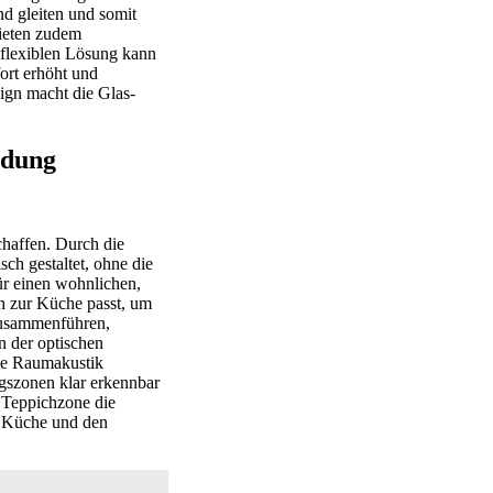
nd gleiten und somit
bieten zudem
 flexiblen Lösung kann
ort erhöht und
sign macht die Glas-
ndung
haffen. Durch die
ch gestaltet, ohne die
ür einen wohnlichen,
ch zur Küche passt, um
zusammenführen,
n der optischen
die Raumakustik
ngszonen klar erkennbar
e Teppichzone die
e Küche und den