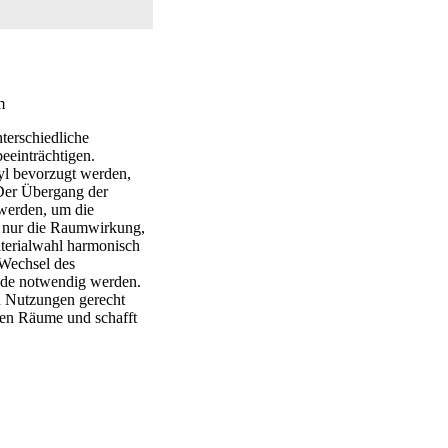
terschiedliche
eeinträchtigen.
nyl bevorzugt werden,
 Der Übergang der
 werden, um die
ht nur die Raumwirkung,
aterialwahl harmonisch
 Wechsel des
nde notwendig werden.
en Nutzungen gerecht
lnen Räume und schafft