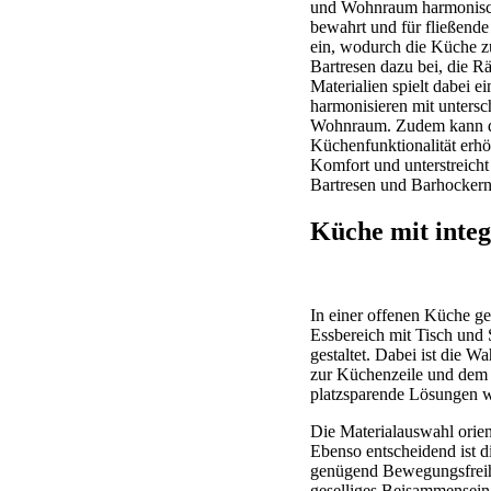
und Wohnraum harmonisch z
bewahrt und für fließende
ein, wodurch die Küche z
Bartresen dazu bei, die R
Materialien spielt dabei 
harmonisieren mit untersc
Wohnraum. Zudem kann der
Küchenfunktionalität erh
Komfort und unterstreicht
Bartresen und Barhockern 
Küche mit integ
In einer offenen Küche ge
Essbereich mit Tisch und
gestaltet. Dabei ist die W
zur Küchenzeile und dem 
platzsparende Lösungen wi
Die Materialauswahl orien
Ebenso entscheidend ist di
genügend Bewegungsfreihe
geselliges Beisammensein