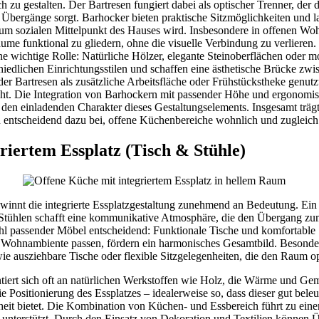
u gestalten. Der Bartresen fungiert dabei als optischer Trenner, der
 Übergänge sorgt. Barhocker bieten praktische Sitzmöglichkeiten und 
um sozialen Mittelpunkt des Hauses wird. Insbesondere in offenen Woh
äume funktional zu gliedern, ohne die visuelle Verbindung zu verlieren
eine wichtige Rolle: Natürliche Hölzer, elegante Steinoberflächen oder 
hiedlichen Einrichtungsstilen und schaffen eine ästhetische Brücke z
 Bartresen als zusätzliche Arbeitsfläche oder Frühstückstheke genutz
öht. Die Integration von Barhockern mit passender Höhe und ergonomi
 den einladenden Charakter dieses Gestaltungselements. Insgesamt träg
entscheidend dazu bei, offene Küchenbereiche wohnlich und zugleich p
riertem Essplatz (Tisch & Stühle)
winnt die integrierte Essplatzgestaltung zunehmend an Bedeutung. Ein
 Stühlen schafft eine kommunikative Atmosphäre, die den Übergang z
ahl passender Möbel entscheidend: Funktionale Tische und komfortable St
Wohnambiente passen, fördern ein harmonisches Gesamtbild. Besonders
e ausziehbare Tische oder flexible Sitzgelegenheiten, die den Raum o
tiert sich oft an natürlichen Werkstoffen wie Holz, die Wärme und Gemü
e Positionierung des Essplatzes – idealerweise so, dass dieser gut bele
it bietet. Die Kombination von Küchen- und Essbereich führt zu eine
 unterstützt. Durch den Einsatz von Dekoration und Textilien können 