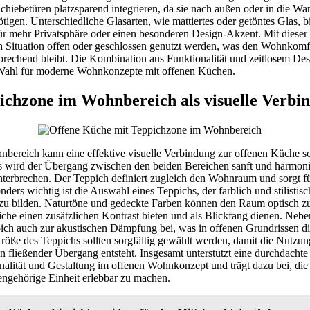
chiebetüren platzsparend integrieren, da sie nach außen oder in die Wa
igen. Unterschiedliche Glasarten, wie mattiertes oder getöntes Glas, 
ür mehr Privatsphäre oder einen besonderen Design-Akzent. Mit dieser
h Situation offen oder geschlossen genutzt werden, was den Wohnkomf
nsprechend bleibt. Die Kombination aus Funktionalität und zeitlosem De
 Wahl für moderne Wohnkonzepte mit offenen Küchen.
ichzone im Wohnbereich als visuelle Verbi
bereich kann eine effektive visuelle Verbindung zur offenen Küche sc
s wird der Übergang zwischen den beiden Bereichen sanft und harmonis
nterbrechen. Der Teppich definiert zugleich den Wohnraum und sorgt f
ders wichtig ist die Auswahl eines Teppichs, der farblich und stilistis
 zu bilden. Naturtöne und gedeckte Farben können den Raum optisch 
he einen zusätzlichen Kontrast bieten und als Blickfang dienen. Nebe
pich auch zur akustischen Dämpfung bei, was in offenen Grundrissen 
Größe des Teppichs sollten sorgfältig gewählt werden, damit die Nutzu
ein fließender Übergang entsteht. Insgesamt unterstützt eine durchdacht
alität und Gestaltung im offenen Wohnkonzept und trägt dazu bei, di
gehörige Einheit erlebbar zu machen.