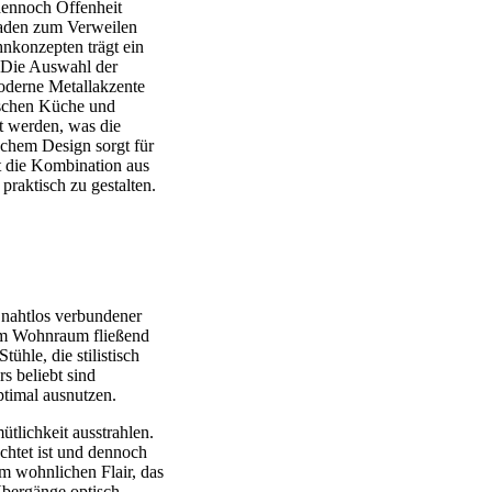
 dennoch Offenheit
laden zum Verweilen
nkonzepten trägt ein
. Die Auswahl der
moderne Metallakzente
wischen Küche und
t werden, was die
schem Design sorgt für
t die Kombination aus
raktisch zu gestalten.
 nahtlos verbundener
um Wohnraum fließend
ühle, die stilistisch
 beliebt sind
ptimal ausnutzen.
tlichkeit ausstrahlen.
uchtet ist und dennoch
m wohnlichen Flair, das
Übergänge optisch