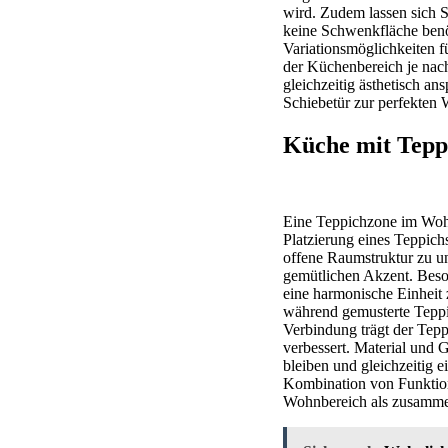
wird. Zudem lassen sich S
keine Schwenkfläche benöt
Variationsmöglichkeiten f
der Küchenbereich je nac
gleichzeitig ästhetisch a
Schiebetür zur perfekten
Küche mit Tepp
Eine Teppichzone im Wohn
Platzierung eines Teppich
offene Raumstruktur zu u
gemütlichen Akzent. Beson
eine harmonische Einheit
während gemusterte Teppic
Verbindung trägt der Tep
verbessert. Material und 
bleiben und gleichzeitig 
Kombination von Funktion
Wohnbereich als zusammen