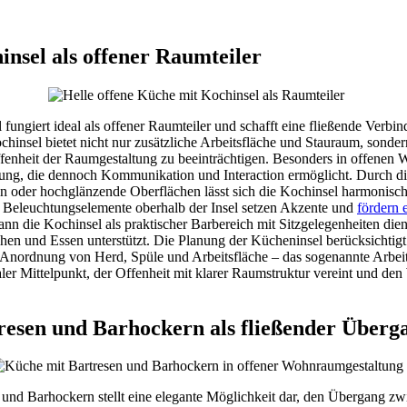
nsel als offener Raumteiler
fungiert ideal als offener Raumteiler und schafft eine fließende Verb
insel bietet nicht nur zusätzliche Arbeitsfläche und Stauraum, sondern
enheit der Raumgestaltung zu beeinträchtigen. Besonders in offenen
zung, die dennoch Kommunikation und Interaction ermöglicht. Durch di
in oder hochglänzende Oberflächen lässt sich die Kochinsel harmonisc
Beleuchtungselemente oberhalb der Insel setzen Akzente und
fördern 
 die Kochinsel als praktischer Barbereich mit Sitzgelegenheiten dien
n und Essen unterstützt. Die Planung der Kücheninsel berücksichtig
 Anordnung von Herd, Spüle und Arbeitsfläche – das sogenannte Arbeit
naler Mittelpunkt, der Offenheit mit klarer Raumstruktur vereint und d
resen und Barhockern als fließender Überg
 und Barhockern stellt eine elegante Möglichkeit dar, den Übergang z