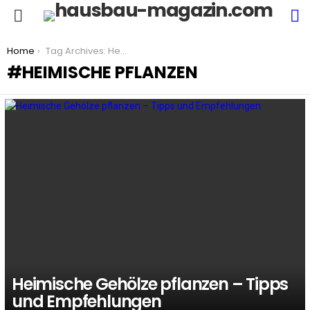
S
Menu
You are here:
Home
Tag Archives: Heimische Pflanzen
HEIMISCHE PFLANZEN
LATEST
STORIES
Heimische Gehölze pflanzen – Tipps
und Empfehlungen