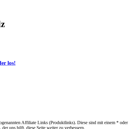
lz
er los!
sogenannten Affiliate Links (Produktlinks). Diese sind mit einem * od
er uns hilft, diese Seite weiter zu verbessern.