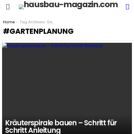
S
Menu
You are here:
Home
Tag Archives: Gartenplanung
GARTENPLANUNG
LATEST
STORIES
Kräuterspirale bauen – Schritt für
Schritt Anleitung