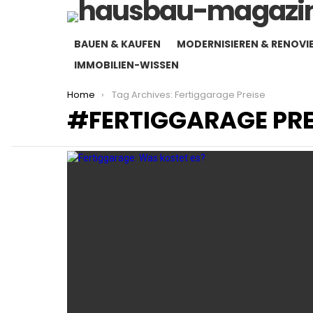
BAUEN & KAUFEN
MODERNISIEREN & RENOVI
IMMOBILIEN-WISSEN
You are here:
Home
Tag Archives: Fertiggarage Preise
FERTIGGARAGE PRE
LATEST
STORIES