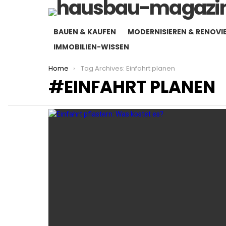
BAUEN & KAUFEN
MODERNISIEREN & RENOVI
IMMOBILIEN-WISSEN
You are here:
Home
Tag Archives: Einfahrt planen
EINFAHRT PLANEN
LATEST
STORIES