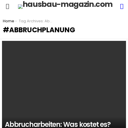
S
Menu
You are here:
Home
Tag Archives: Abbruchplanung
ABBRUCHPLANUNG
LATEST
STORIES
Abbrucharbeiten: Was kostet es?