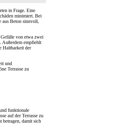
ten in Frage. Eine
schäden minimiert. Bei
 aus Beton sinnvoll,
r Gefälle von etwa zwei
nn. Außerdem empfiehlt
 Haltbarkeit der
it und
höne Terrasse zu
 und funktionale
se auf der Terrasse zu
t betragen, damit sich