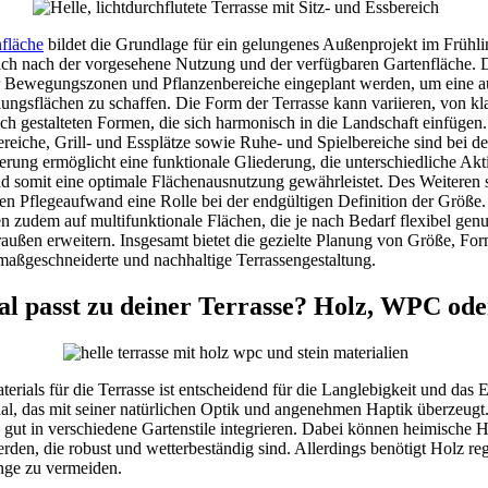
nfläche
bildet die Grundlage für ein gelungenes Außenprojekt im Frühl
ich nach der vorgesehene Nutzung und der verfügbaren Gartenfläche. D
ür Bewegungszonen und Pflanzenbereiche eingeplant werden, um eine
ngsflächen zu schaffen. Die Form der Terrasse kann variieren, von kl
sch gestalteten Formen, die sich harmonisch in die Landschaft einfügen
eiche, Grill- und Essplätze sowie Ruhe- und Spielbereiche sind bei d
rung ermöglicht eine funktionale Gliederung, die unterschiedliche Akti
nd somit eine optimale Flächenausnutzung gewährleistet. Des Weiteren 
en Pflegeaufwand eine Rolle bei der endgültigen Definition der Größe
n zudem auf multifunktionale Flächen, die je nach Bedarf flexibel ge
ußen erweitern. Insgesamt bietet die gezielte Planung von Größe, F
e maßgeschneiderte und nachhaltige Terrassengestaltung.
l passt zu deiner Terrasse? Holz, WPC ode
erials für die Terrasse ist entscheidend für die Langlebigkeit und das 
erial, das mit seiner natürlichen Optik und angenehmen Haptik überzeugt
 gut in verschiedene Gartenstile integrieren. Dabei können heimische 
den, die robust und wetterbeständig sind. Allerdings benötigt Holz r
nge zu vermeiden.