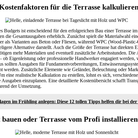
Kostenfaktoren für die Terrasse kalkuliere
es Budgets ist entscheidend für den erfolgreichen Bau einer Terrasse i
en die Gesamtausgaben erheblich. Zunächst spielt die Materialwahl eine
urer als Varianten aus Beton oder Fliesen, während WPC (Wood-Plastic
eligere Alternative darstellt. Auch die Größe der Terrasse hat direkten E
tigen mehr Materialien und eventuell zusätzliche Arbeitsstunden. Die A
 – ob Eigenleistung oder professionelle Handwerker engagiert werden, wi
us sollten Ausgaben für Fundamentvorbereitungen, Entwässerungssyst
 werden. Zusätzliche Elemente wie Geländer, Beleuchtung oder Mark
m eine realistische Kalkulation zu erstellen, lohnt es sich, verschiede
e Ausgaben einzuplanen. Eine detaillierte Kostenübersicht schafft Tran
rend der Umsetzung.
gen im Frühling anlegen: Diese 12 tollen Tipps helfen dir bei de
 bauen oder Terrasse vom Profi installieren