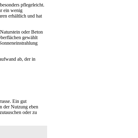
esonders pflegeleicht.
ür ein wenig
en erhältlich und hat
 Naturstein oder Beton
Oberflächen gewählt
r Sonneneinstrahlung
aufwand ab, der in
rasse. Ein gut
ren der Nutzung eben
szutauschen oder zu