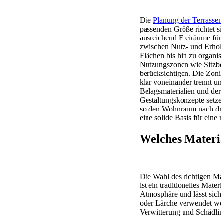
Die
Planung der Terrasse
passenden Größe richtet s
ausreichend Freiräume f
zwischen Nutz- und Erholu
Flächen bis hin zu organi
Nutzungszonen wie Sitzber
berücksichtigen. Die Zonie
klar voneinander trennt u
Belagsmaterialien und der
Gestaltungskonzepte setze
so den Wohnraum nach dra
eine solide Basis für ein
Welches Materia
Die Wahl des richtigen Mat
ist ein traditionelles Mat
Atmosphäre und lässt sich
oder Lärche verwendet wer
Verwitterung und Schädli