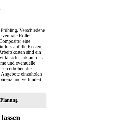
n
m Frühling. Verschiedene
 zentrale Rolle:
-Composite) eine
influss auf die Kosten,
rbeitskosten sind ein
rkt sich stark auf das
eme und eventuelle
isen erhöhen die
ne Angebote einzuholen
sparenz und verhindert
r Planung
 lassen