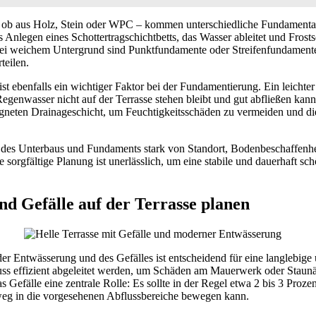
 – ob aus Holz, Stein oder WPC – kommen unterschiedliche Fundamentar
s Anlegen eines Schottertragschichtbetts, das Wasser ableitet und Frost
bei weichem Untergrund sind Punktfundamente oder Streifenfundamente
teilen.
ist ebenfalls ein wichtiger Faktor bei der Fundamentierung. Ein leichte
 Regenwasser nicht auf der Terrasse stehen bleibt und gut abfließen ka
igneten Drainageschicht, um Feuchtigkeitsschäden zu vermeiden und die
 des Unterbaus und Fundaments stark von Standort, Bodenbeschaffenhe
e sorgfältige Planung ist unerlässlich, um eine stabile und dauerhaft sc
d Gefälle auf der Terrasse planen
er Entwässerung und des Gefälles ist entscheidend für eine langlebige
ss effizient abgeleitet werden, um Schäden am Mauerwerk oder Staunäs
s Gefälle eine zentrale Rolle: Es sollte in der Regel etwa 2 bis 3 Prozen
eg in die vorgesehenen Abflussbereiche bewegen kann.