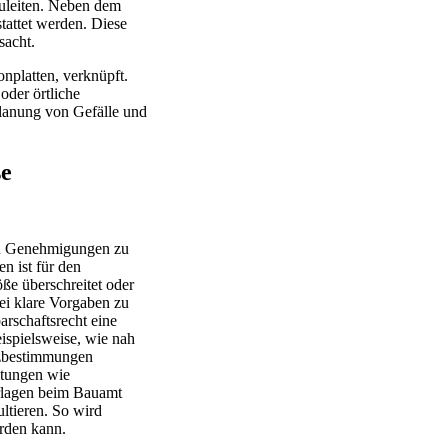
zuleiten. Neben dem
tattet werden. Diese
sacht.
nplatten, verknüpft.
oder örtliche
Planung von Gefälle und
se
hen Genehmigungen zu
n ist für den
e überschreitet oder
i klare Vorgaben zu
arschaftsrecht eine
ispielsweise, wie nah
tzbestimmungen
stungen wie
erlagen beim Bauamt
ltieren. So wird
erden kann.