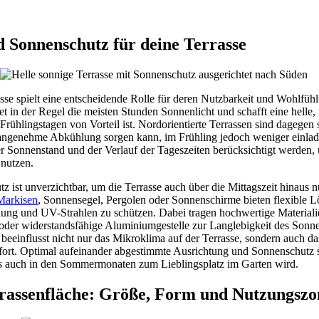
 Sonnenschutz für deine Terrasse
sse spielt eine entscheidende Rolle für deren Nutzbarkeit und Wohlfühl
t in der Regel die meisten Stunden Sonnenlicht und schafft eine helle
Frühlingstagen von Vorteil ist. Nordorientierte Terrassen sind dagegen 
ngenehme Abkühlung sorgen kann, im Frühling jedoch weniger einlad
der Sonnenstand und der Verlauf der Tageszeiten berücksichtigt werden,
nutzen.
tz ist unverzichtbar, um die Terrasse auch über die Mittagszeit hinaus 
Markisen
, Sonnensegel, Pergolen oder Sonnenschirme bieten flexible 
lung und UV-Strahlen zu schützen. Dabei tragen hochwertige Material
oder widerstandsfähige Aluminiumgestelle zur Langlebigkeit des Sonne
eeinflusst nicht nur das Mikroklima auf der Terrasse, sondern auch das
rt. Optimal aufeinander abgestimmte Ausrichtung und Sonnenschutz sc
ls auch in den Sommermonaten zum Lieblingsplatz im Garten wird.
rrassenfläche: Größe, Form und Nutzungsz