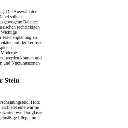
ing. Die Auswahl der
abei sollten
 ausgewogene Balance
assischen rechteckigen
. Wichtige
er Flächenplanung zu
vitäten auf der Terrasse
spielen
. Moderne
nutzt werden können und
orm und Nutzungszonen
r Stein
Erscheinungsbild. Holz
. Es bietet eine warme
Holzarten wie Douglasie
egelmäßige Pflege, um