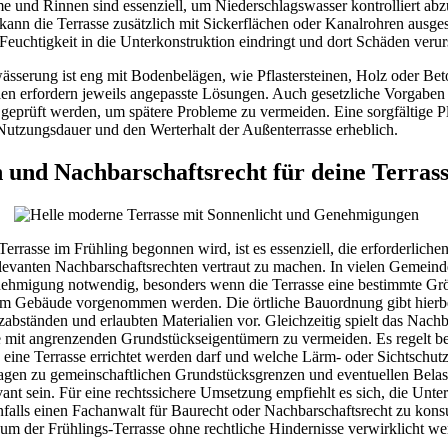
e und Rinnen sind essenziell, um Niederschlagswasser kontrolliert ab
kann die Terrasse zusätzlich mit Sickerflächen oder Kanalrohren ausges
Feuchtigkeit in die Unterkonstruktion eindringt und dort Schäden verur
serung ist eng mit Bodenbelägen, wie Pflastersteinen, Holz oder Beto
ien erfordern jeweils angepasste Lösungen. Auch gesetzliche Vorgaben 
b geprüft werden, um spätere Probleme zu vermeiden. Eine sorgfältige 
Nutzungsdauer und den Werterhalt der Außenterrasse erheblich.
und Nachbarschaftsrecht für deine Terras
errasse im Frühling begonnen wird, ist es essenziell, die erforderlic
elevanten Nachbarschaftsrechten vertraut zu machen. In vielen Gemeinde
ehmigung notwendig, besonders wenn die Terrasse eine bestimmte Größ
m Gebäude vorgenommen werden. Die örtliche Bauordnung gibt hierbe
bständen und erlaubten Materialien vor. Gleichzeitig spielt das Nachb
e mit angrenzenden Grundstückseigentümern zu vermeiden. Es regelt be
 eine Terrasse errichtet werden darf und welche Lärm- oder Sichtschu
ragen zu gemeinschaftlichen Grundstücksgrenzen und eventuellen Bela
nt sein. Für eine rechtssichere Umsetzung empfiehlt es sich, die Unt
alls einen Fachanwalt für Baurecht oder Nachbarschaftsrecht zu konsu
raum der Frühlings-Terrasse ohne rechtliche Hindernisse verwirklicht w