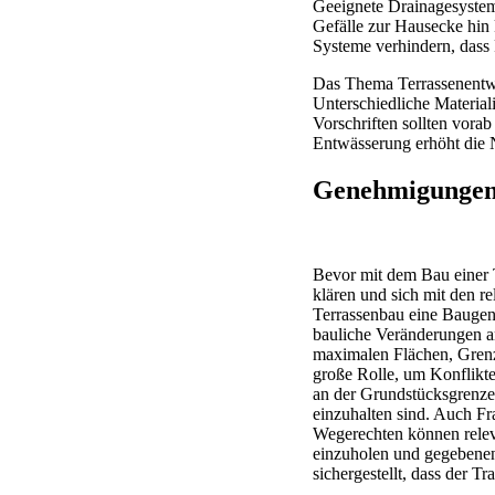
Geeignete Drainagesystem
Gefälle zur Hausecke hin 
Systeme verhindern, dass 
Das Thema Terrassenentwäs
Unterschiedliche Material
Vorschriften sollten vora
Entwässerung erhöht die 
Genehmigungen 
Bevor mit dem Bau einer T
klären und sich mit den r
Terrassenbau eine Baugen
bauliche Veränderungen a
maximalen Flächen, Grenza
große Rolle, um Konflikt
an der Grundstücksgrenze
einzuhalten sind. Auch F
Wegerechten können releva
einzuholen und gegebenenf
sichergestellt, dass der T