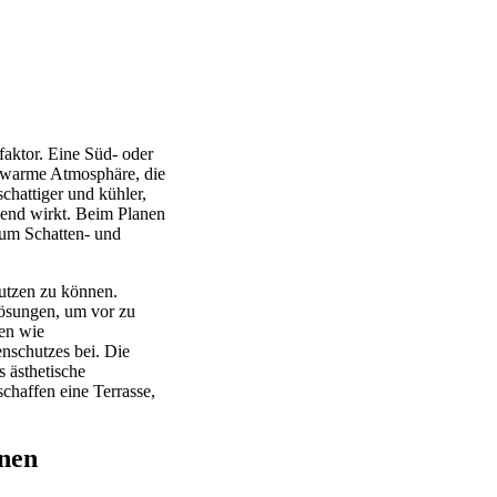
faktor. Eine Süd- oder
, warme Atmosphäre, die
schattiger und kühler,
end wirkt. Beim Planen
 um Schatten- und
nutzen zu können.
Lösungen, um vor zu
ien wie
nschutzes bei. Die
 ästhetische
haffen eine Terrasse,
onen