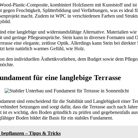
od-Plastic-Composite, kombiniert Holzfasern mit Kunststoff und ist b
ent gegen Feuchtigkeit, Splitterbildung und Verfärbungen, was es ideal f
senprojekt macht. Zudem ist WPC in verschiedenen Farben und Struktur
sbild.
sind eine langlebige und widerstandsfähige Alternative. Materialien wie
ät und geringe Pflegeansprüche. Stein kann in diversen Formaten und 
rrasse eine elegante, zeitlose Optik. Allerdings kann Stein bei direkte
tzt kein natürlich warmes Gefühl, wie Holz.
on den individuellen Ästhetikvorlieben, dem Budget sowie dem Pflege
möchte.
ndament für eine langlebige Terrasse
ament sind entscheidend für die Stabilität und Langlebigkeit einer Ter
verhindert Setzungen und sorgt dafür, dass die Terrasse auch nach Jah
st ist es wichtig, den Boden gründlich zu prüfen und gegebenenfalls au
gfähiger Boden bildet die Basis für ein stabiles Fundament.
 bepflanzen – Tipps & Tricks