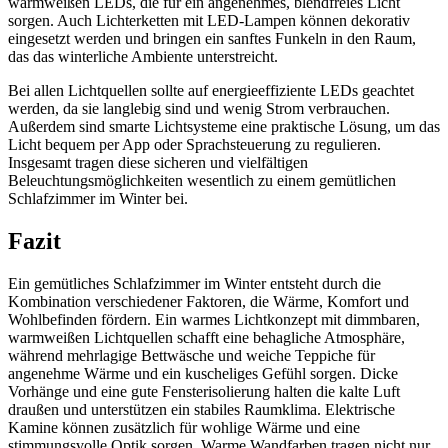
warmweißen LEDs, die für ein angenehmes, blendfreies Licht
sorgen. Auch Lichterketten mit LED-Lampen können dekorativ
eingesetzt werden und bringen ein sanftes Funkeln in den Raum,
das das winterliche Ambiente unterstreicht.
Bei allen Lichtquellen sollte auf energieeffiziente LEDs geachtet
werden, da sie langlebig sind und wenig Strom verbrauchen.
Außerdem sind smarte Lichtsysteme eine praktische Lösung, um das
Licht bequem per App oder Sprachsteuerung zu regulieren.
Insgesamt tragen diese sicheren und vielfältigen
Beleuchtungsmöglichkeiten wesentlich zu einem gemütlichen
Schlafzimmer im Winter bei.
Fazit
Ein gemütliches Schlafzimmer im Winter entsteht durch die
Kombination verschiedener Faktoren, die Wärme, Komfort und
Wohlbefinden fördern. Ein warmes Lichtkonzept mit dimmbaren,
warmweißen Lichtquellen schafft eine behagliche Atmosphäre,
während mehrlagige Bettwäsche und weiche Teppiche für
angenehme Wärme und ein kuscheliges Gefühl sorgen. Dicke
Vorhänge und eine gute Fensterisolierung halten die kalte Luft
draußen und unterstützen ein stabiles Raumklima. Elektrische
Kamine können zusätzlich für wohlige Wärme und eine
stimmungsvolle Optik sorgen. Warme Wandfarben tragen nicht nur