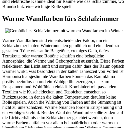
sind elektrische Kamine ideal für Räume wie das Schlafzimmer, wo
Brandschutz eine wichtige Rolle spielt.
Warme Wandfarben fürs Schlafzimmer
Warme Wandfarben sind ein entscheidender Faktor, um ein
Schlafzimmer in den Wintermonaten gemütlich und einladend zu
gestalten. Töne wie sanfte Beigetöne, cremiges Gelb, tiefes
Terrakotta oder warme Rottöne schaffen eine behagliche
Atmosphäre, die Wärme und Geborgenheit ausstrahlt. Diese Farben
reflektieren das Licht sanft und sorgen dafür, dass der Raum optisch
wärmer wirkt, was besonders in der kalten Jahreszeit von Vorteil ist.
Harmonisch abgestimmte Wandfarben können das Raumklima
positiv beeinflussen und ein Wohlgefühl erzeugen, das zum
Entspannen und Wohlfühlen einlädt. Kombiniert mit passenden
Textilien wie Kuscheldecken und Teppichen entstehen so
Rückzugsorte, in denen die kalten Temperaturen draußen keine
Rolle spielen. Auch die Wirkung von Farben auf die Stimmung ist
nicht zu unterschätzen: Warme Nuancen fördern Entspannung und
ein wohliges Gefühl. Bei der Wahl der Wandfarbe sollte zudem auf
die Lichtverhältnisse im Schlafzimmer geachtet werden, denn
warme Farben entfalten vor allem bei natürlichem oder warmem
künstlichem Licht eine besonders angenehme Wirkung. Insgesamt