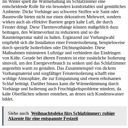
Im Winter spielt die Wärmehaltung im Schlafzimmer eine
entscheidende Rolle für ein besonders komfortables und gemütliches
Ambiente. Dicke Vorhänge aus schweren Stoffen wie Samt oder
Baumwolle bieten nicht nur einen dekorativen Mehrwert, sondern
wirken auch als effektive Barriere gegen kalte Luft, die durch
Fenster dringt. Diese Thermovorhänge können maßgeblich dazu
beitragen, den Wärmeverlust zu reduzieren und so die
Raumtemperatur stabil zu halten. Ergänzend zur Vorhangwahl
empfiehlt sich die Installation einer Fensterisolierung, beispielsweise
durch spezielle Isolierfolien oder Dichtungsbänder. Diese
Maßnahmen minimieren Luftzüge und verhindern das Eindringen
von Kälte. Gerade bei älteren Fenstern ist eine zusätzliche Isolierung
sinnvoll, um den Energieverbrauch zu senken und das Schlafzimmer
angenehm warm zu gestalten. Das Zusammenspiel von dickem
Vorhangmaterial und sorgfältiger Fensterisolierung schafft eine
wohlige Atmosphäre, die zur Entspannung und einem erholsamen
Schlaf beiträgt. Darüber hinaus kann die Wärmedämmung durch
Vorhänge und Isolierung auch Feuchtigkeitsprobleme mindern, da
kalte Oberflächen seltener entstehen, an denen sich Kondenswasser
bildet.
Siehe auch
Weihnachtsdeko fürs Schlafzimmer: ruhige
Akzente für eine entspannte Festzeit