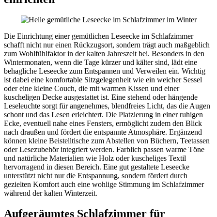
Die Einrichtung einer gemütlichen Leseecke im Schlafzimmer
schafft nicht nur einen Rückzugsort, sondern trägt auch maßgeblich
zum Wohlfühlfaktor in der kalten Jahreszeit bei. Besonders in den
Wintermonaten, wenn die Tage kürzer und kälter sind, lädt eine
behagliche Leseecke zum Entspannen und Verweilen ein. Wichtig
ist dabei eine komfortable Sitzgelegenheit wie ein weicher Sessel
oder eine kleine Couch, die mit warmen Kissen und einer
kuscheligen Decke ausgestattet ist. Eine stehend oder hängende
Leseleuchte sorgt für angenehmes, blendfreies Licht, das die Augen
schont und das Lesen erleichtert. Die Platzierung in einer ruhigen
Ecke, eventuell nahe eines Fensters, ermöglicht zudem den Blick
nach draußen und fördert die entspannte Atmosphäre. Ergänzend
können kleine Beistelltische zum Abstellen von Büchern, Teetassen
oder Lesezubehör integriert werden. Farblich passen warme Töne
und natürliche Materialien wie Holz oder kuscheliges Textil
hervorragend in diesen Bereich. Eine gut gestaltete Leseecke
unterstützt nicht nur die Entspannung, sondern fördert durch
gezielten Komfort auch eine wohlige Stimmung im Schlafzimmer
während der kalten Winterzeit.
Aufgeräumtes Schlafzimmer für