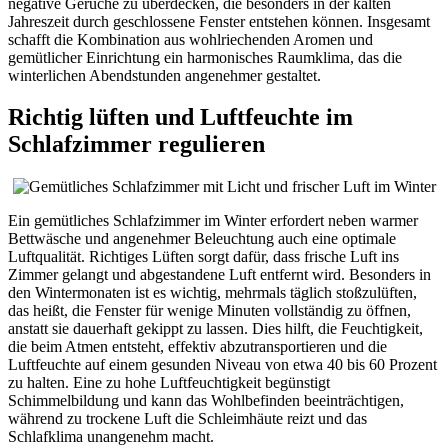
negative Gerüche zu überdecken, die besonders in der kalten
Jahreszeit durch geschlossene Fenster entstehen können. Insgesamt
schafft die Kombination aus wohlriechenden Aromen und
gemütlicher Einrichtung ein harmonisches Raumklima, das die
winterlichen Abendstunden angenehmer gestaltet.
Richtig lüften und Luftfeuchte im
Schlafzimmer regulieren
Ein gemütliches Schlafzimmer im Winter erfordert neben warmer
Bettwäsche und angenehmer Beleuchtung auch eine optimale
Luftqualität. Richtiges Lüften sorgt dafür, dass frische Luft ins
Zimmer gelangt und abgestandene Luft entfernt wird. Besonders in
den Wintermonaten ist es wichtig, mehrmals täglich stoßzulüften,
das heißt, die Fenster für wenige Minuten vollständig zu öffnen,
anstatt sie dauerhaft gekippt zu lassen. Dies hilft, die Feuchtigkeit,
die beim Atmen entsteht, effektiv abzutransportieren und die
Luftfeuchte auf einem gesunden Niveau von etwa 40 bis 60 Prozent
zu halten. Eine zu hohe Luftfeuchtigkeit begünstigt
Schimmelbildung und kann das Wohlbefinden beeinträchtigen,
während zu trockene Luft die Schleimhäute reizt und das
Schlafklima unangenehm macht.