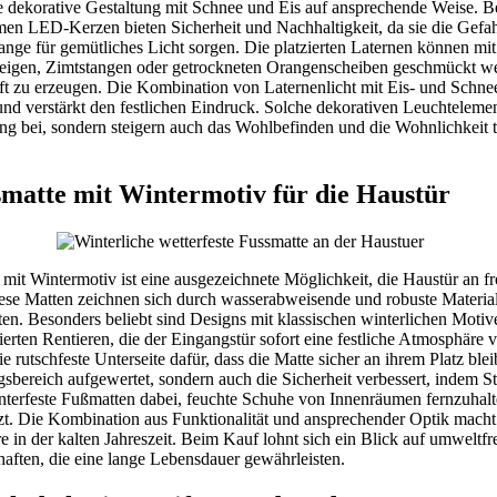
e dekorative Gestaltung mit Schnee und Eis auf ansprechende Weise. B
en LED-Kerzen bieten Sicherheit und Nachhaltigkeit, da sie die Gefah
lange für gemütliches Licht sorgen. Die platzierten Laternen können mit
igen, Zimtstangen oder getrockneten Orangenscheiben geschmückt we
t zu erzeugen. Die Kombination von Laternenlicht mit Eis- und Schn
t und verstärkt den festlichen Eindruck. Solche dekorativen Leuchtelemen
 bei, sondern steigern auch das Wohlbefinden und die Wohnlichkeit tr
matte mit Wintermotiv für die Haustür
 mit Wintermotiv ist eine ausgezeichnete Möglichkeit, die Haustür an f
iese Matten zeichnen sich durch wasserabweisende und robuste Material
en. Besonders beliebt sind Designs mit klassischen winterlichen Moti
ierten Rentieren, die der Eingangstür sofort eine festliche Atmosphäre
e rutschfeste Unterseite dafür, dass die Matte sicher an ihrem Platz bleib
sbereich aufgewertet, sondern auch die Sicherheit verbessert, indem Sto
terfeste Fußmatten dabei, feuchte Schuhe von Innenräumen fernzuhal
t. Die Kombination aus Funktionalität und ansprechender Optik macht
e in der kalten Jahreszeit. Beim Kauf lohnt sich ein Blick auf umweltfr
haften, die eine lange Lebensdauer gewährleisten.