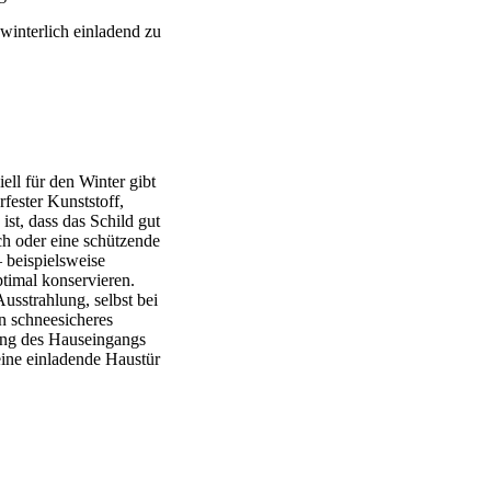
 winterlich einladend zu
ell für den Winter gibt
fester Kunststoff,
ist, dass das Schild gut
ch oder eine schützende
– beispielsweise
timal konservieren.
sstrahlung, selbst bei
n schneesicheres
ung des Hauseingangs
 eine einladende Haustür