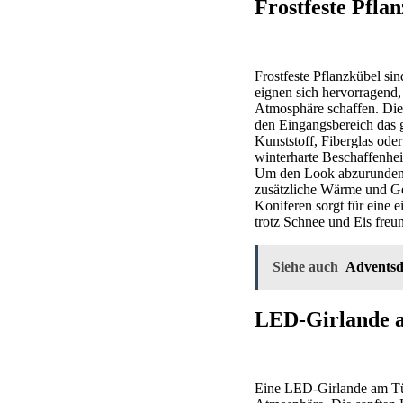
Frostfeste Pfla
Frostfeste Pflanzkübel si
eignen sich hervorragend, 
Atmosphäre schaffen. Dies
den Eingangsbereich das g
Kunststoff, Fiberglas ode
winterharte Beschaffenhe
Um den Look abzurunden,
zusätzliche Wärme und Ge
Koniferen sorgt für eine 
trotz Schnee und Eis freund
Siehe auch
Adventsd
LED-Girlande 
Eine LED-Girlande am Tür