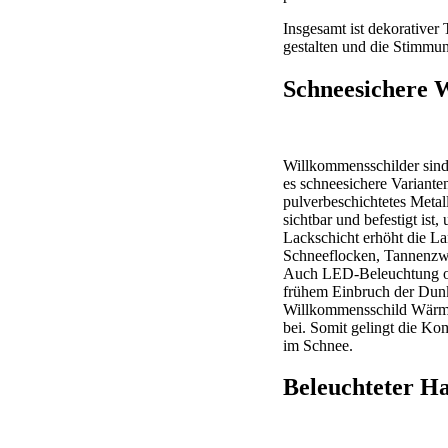
Insgesamt ist dekorativer 
gestalten und die Stimmung
Schneesichere 
Willkommensschilder sind e
es schneesichere Varianten
pulverbeschichtetes Metall
sichtbar und befestigt is
Lackschicht erhöht die La
Schneeflocken, Tannenzwei
Auch LED-Beleuchtung ode
frühem Einbruch der Dunk
Willkommensschild Wärme 
bei. Somit gelingt die Kom
im Schnee.
Beleuchteter 