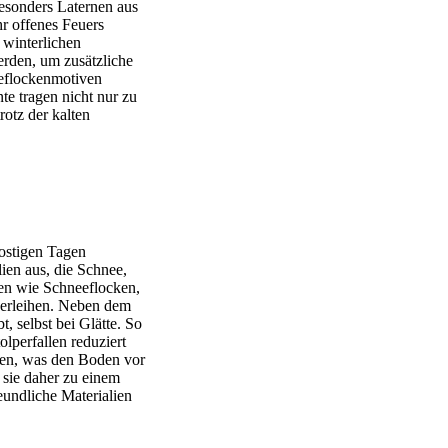
esonders Laternen aus
r offenes Feuers
 winterlichen
rden, um zusätzliche
eeflockenmotiven
te tragen nicht nur zu
otz der kalten
rostigen Tagen
ien aus, die Schnee,
ven wie Schneeflocken,
 verleihen. Neben dem
t, selbst bei Glätte. So
lperfallen reduziert
ten, was den Boden vor
 sie daher zu einem
eundliche Materialien