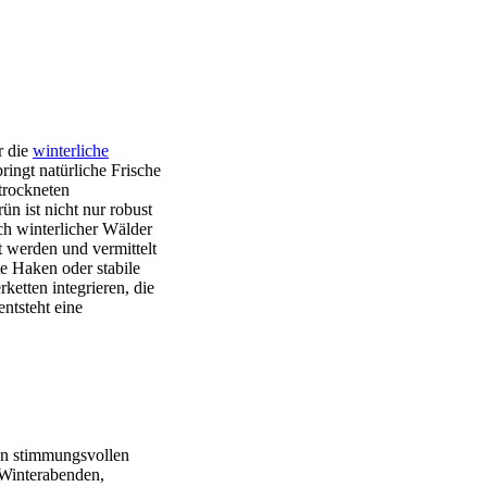
r die
winterliche
ingt natürliche Frische
trockneten
n ist nicht nur robust
h winterlicher Wälder
t werden und vermittelt
e Haken oder stabile
ketten integrieren, die
ntsteht eine
en stimmungsvollen
 Winterabenden,