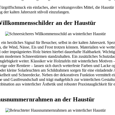
Türgriffschmuck ein einfaches, aber wirkungsvolles Mittel, die Haustür
 der kalten Jahreszeit stilvoll einzufangen.
Willkommensschilder an der Haustür
in herzliches Signal für Besucher, selbst in der kalten Jahreszeit. Spezi
, die Wind, Nässe, Eis und Frost trotzen können. Materialien wie wetter
 oder imprägniertes Holz bieten hierbei dauerhafte Haltbarkeit. Wichtig 
t, um modernen Schneestürmen standzuhalten. Ein zusätzliches Schutzda
nglebigkeit weiter. Klassiker wie Holztafeln mit winterlichen Motiven 
ge oder Rentiere – lassen sich durch wetterfeste Farben und Lacke op
r kleine Solarleuchten am Schildrahmen sorgen für eine einladende Au
elheit und Schneedecke. Neben der dekorativen Funktion vermittelt ei
und Gastfreundschaft und trägt maßgeblich zur winterlichen Gestalt
bination aus winterlicher Ästhetik und robuster Praxistauglichkeit für
Hausnummernrahmen an der Haustür