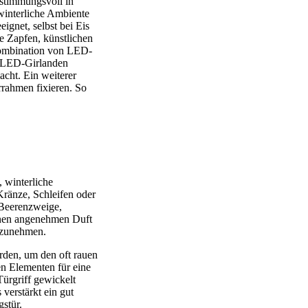
 stimmungsvoll in
winterliche Ambiente
ignet, selbst bei Eis
e Zapfen, künstlichen
Kombination von LED-
d LED-Girlanden
acht. Ein weiterer
rrahmen fixieren. So
 winterliche
Kränze, Schleifen oder
 Beerenzweige,
einen angenehmen Duft
inzunehmen.
erden, um den oft rauen
n Elementen für eine
Türgriff gewickelt
verstärkt ein gut
gstür.