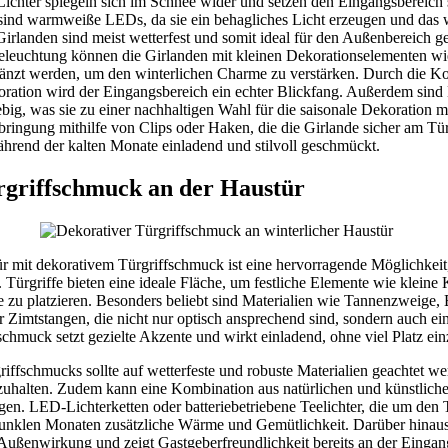
Lichter spiegeln sich im Schnee wider und setzen den Eingangsbereich
 sind warmweiße LEDs, da sie ein behagliches Licht erzeugen und das 
irlanden sind meist wetterfest und somit ideal für den Außenbereich gee
leuchtung können die Girlanden mit kleinen Dekorationselementen wi
gänzt werden, um den winterlichen Charme zu verstärken. Durch die 
koration wird der Eingangsbereich ein echter Blickfang. Außerdem sin
ebig, was sie zu einer nachhaltigen Wahl für die saisonale Dekoration m
Anbringung mithilfe von Clips oder Haken, die die Girlande sicher am Tü
ährend der kalten Monate einladend und stilvoll geschmückt.
rgriffschmuck an der Haustür
r mit dekorativem Türgriffschmuck ist eine hervorragende Möglichkeit,
 Türgriffe bieten eine ideale Fläche, um festliche Elemente wie kleine 
zu platzieren. Besonders beliebt sind Materialien wie Tannenzweige,
r Zimtstangen, die nicht nur optisch ansprechend sind, sondern auch 
schmuck setzt gezielte Akzente und wirkt einladend, ohne viel Platz e
iffschmucks sollte auf wetterfeste und robuste Materialien geachtet w
uhalten. Zudem kann eine Kombination aus natürlichen und künstliche
gen. LED-Lichterketten oder batteriebetriebene Teelichter, die um den 
dunklen Monaten zusätzliche Wärme und Gemütlichkeit. Darüber hinaus 
e Außenwirkung und zeigt Gastgeberfreundlichkeit bereits an der Eingan