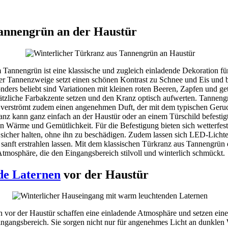
annengrün an der Haustür
 Tannengrün ist eine klassische und zugleich einladende Dekoration fü
der Tannenzweige setzt einen schönen Kontrast zu Schnee und Eis und br
ders beliebt sind Variationen mit kleinen roten Beeren, Zapfen und ge
tzliche Farbakzente setzen und den Kranz optisch aufwerten. Tannengrü
 verströmt zudem einen angenehmen Duft, der mit dem typischen Geruc
ranz kann ganz einfach an der Haustür oder an einem Türschild befestig
n Wärme und Gemütlichkeit. Für die Befestigung bieten sich wetterfest
sicher halten, ohne ihn zu beschädigen. Zudem lassen sich LED-Lichter
sanft erstrahlen lassen. Mit dem klassischen Türkranz aus Tannengrün e
 Atmosphäre, die den Eingangsbereich stilvoll und winterlich schmückt.
de Laternen
vor der Haustür
 vor der Haustür schaffen eine einladende Atmosphäre und setzen ein
ingangsbereich. Sie sorgen nicht nur für angenehmes Licht an dunklen