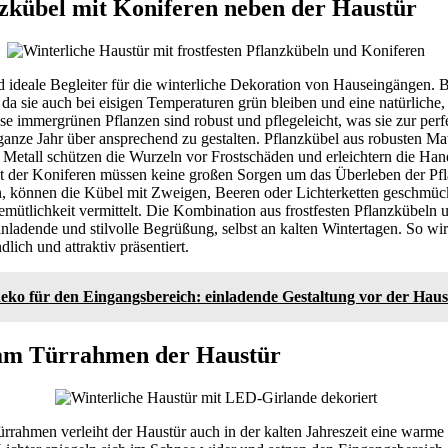
nzkübel mit Koniferen neben der Haustür
nd ideale Begleiter für die winterliche Dekoration von Hauseingängen.
da sie auch bei eisigen Temperaturen grün bleiben und eine natürliche,
e immergrünen Pflanzen sind robust und pflegeleicht, was sie zur per
anze Jahr über ansprechend zu gestalten. Pflanzkübel aus robusten Mat
r Metall schützen die Wurzeln vor Frostschäden und erleichtern die H
it der Koniferen müssen keine großen Sorgen um das Überleben der Pf
 können die Kübel mit Zweigen, Beeren oder Lichterketten geschmüc
mütlichkeit vermittelt. Die Kombination aus frostfesten Pflanzkübeln
einladende und stilvolle Begrüßung, selbst an kalten Wintertagen. So w
lich und attraktiv präsentiert.
eko für den Eingangsbereich: einladende Gestaltung vor der Haus
am Türrahmen der Haustür
rahmen verleiht der Haustür auch in der kalten Jahreszeit eine warme