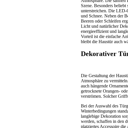
Atmosphäre. Die sanften 
Szene. Besonders beliebt
unterstreichen. Die LED-G
und Schnee. Neben der Be
Beeren oder Schleifen er
Licht und natürlicher De
energieeffizient und langl
Vorteil ist die einfache 
bleibt die Haustür auch w
Dekorativer Tü
Die Gestaltung der Haustü
Atmosphäre zu vermitteln.
auch hängende Ornamente 
getrocknete Orangen- ode
verströmen. Solcher Griff
Bei der Auswahl des Türgr
Winterbedingungen standz
langlebige Dekoration sor
werden, schaffen in den 
platziertes Accessoire di