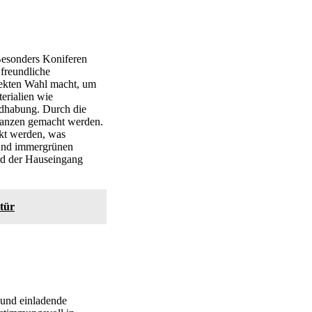
 Besonders Koniferen
 freundliche
fekten Wahl macht, um
erialien wie
andhabung. Durch die
lanzen gemacht werden.
kt werden, was
 und immergrünen
ird der Hauseingang
tür
 und einladende