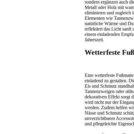
sondern ergänzen auch di
Metall oder Holz mit warm
eliminieren und zugleich 
Elementen wie Tannenzwe
natürliche Wärme und Duf
reflektiert das Licht sanf
einem einladenden Empfang
Jahreszeit.
Wetterfeste Fuß
Eine wetterfeste Fußmatte
einladend zu gestalten. D
Eis und Schmutz standhalt
Tannenzweigen oder stilis
dekorativen Effekt sorgt di
wird nicht nur der Eingang
werden. Zudem helfen win
Nässe und Schmutz schütz
unverzichtbaren Accessoir
und pflegeleichte Eigensc