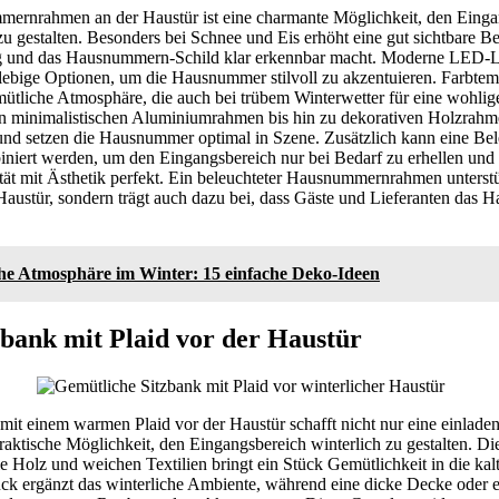
mernrahmen an der Haustür ist eine charmante Möglichkeit, den Einga
zu gestalten. Besonders bei Schnee und Eis erhöht eine gut sichtbare B
eg und das Hausnummern-Schild klar erkennbar macht. Moderne LED-L
nglebige Optionen, um die Hausnummer stilvoll zu akzentuieren. Farbt
ütliche Atmosphäre, die auch bei trübem Winterwetter für eine wohlig
n minimalistischen Aluminiumrahmen bis hin zu dekorativen Holzrahm
 und setzen die Hausnummer optimal in Szene. Zusätzlich kann eine Be
ert werden, um den Eingangsbereich nur bei Bedarf zu erhellen und 
ität mit Ästhetik perfekt. Ein beleuchteter Hausnummernrahmen unterstü
austür, sondern trägt auch dazu bei, dass Gäste und Lieferanten das H
he Atmosphäre im Winter: 15 einfache Deko-Ideen
bank mit Plaid vor der Haustür
mit einem warmen Plaid vor der Haustür schafft nicht nur eine einlad
praktische Möglichkeit, den Eingangsbereich winterlich zu gestalten. D
e Holz und weichen Textilien bringt ein Stück Gemütlichkeit in die kalt
ck ergänzt das winterliche Ambiente, während eine dicke Decke oder e