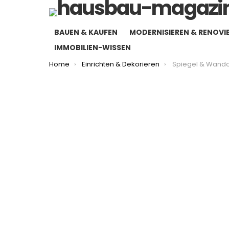
BAUEN & KAUFEN
MODERNISIEREN & RENOVI
IMMOBILIEN-WISSEN
You are here:
Home
Einrichten & Dekorieren
Spiegel & Wandobjekte: So nu