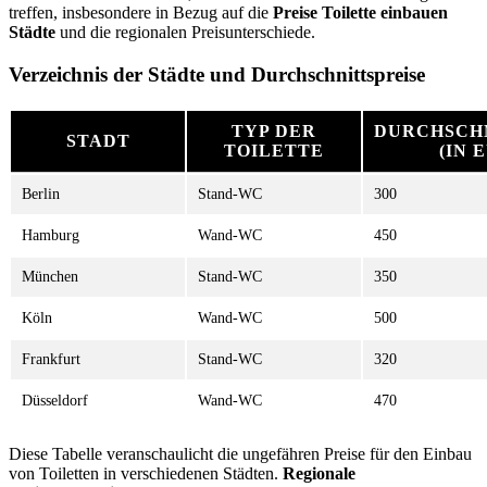
treffen, insbesondere in Bezug auf die
Preise Toilette einbauen
Städte
und die regionalen Preisunterschiede.
Verzeichnis der Städte und Durchschnittspreise
TYP DER
DURCHSCHN
STADT
TOILETTE
(IN 
Berlin
Stand-WC
300
Hamburg
Wand-WC
450
München
Stand-WC
350
Köln
Wand-WC
500
Frankfurt
Stand-WC
320
Düsseldorf
Wand-WC
470
Diese Tabelle veranschaulicht die ungefähren Preise für den Einbau
von Toiletten in verschiedenen Städten.
Regionale