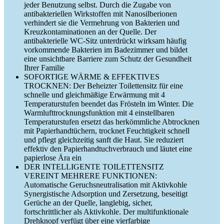
jeder Benutzung selbst. Durch die Zugabe von
antibakteriellen Wirkstoffen mit Nanosilberionen
verhindert sie die Vermehrung von Bakterien und
Kreuzkontaminationen an der Quelle. Der
antibakterielle WC-Sitz unterdrückt wirksam häufig
vorkommende Bakterien im Badezimmer und bildet
eine unsichtbare Barriere zum Schutz der Gesundheit
Ihrer Familie
SOFORTIGE WÄRME & EFFEKTIVES
TROCKNEN: Der Beheizter Toilettensitz für eine
schnelle und gleichmäßige Erwärmung mit 4
Temperaturstufen beendet das Frösteln im Winter. Die
Warmlufttrocknungsfunktion mit 4 einstellbaren
Temperaturstufen ersetzt das herkömmliche Abtrocknen
mit Papierhandtüchern, trocknet Feuchtigkeit schnell
und pflegt gleichzeitig sanft die Haut. Sie reduziert
effektiv den Papierhandtuchverbrauch und läutet eine
papierlose Ära ein
DER INTELLIGENTE TOILETTENSITZ
VEREINT MEHRERE FUNKTIONEN:
Automatische Geruchsneutralisation mit Aktivkohle
Synergistische Adsorption und Zersetzung, beseitigt
Gerüche an der Quelle, langlebig, sicher,
fortschrittlicher als Aktivkohle. Der multifunktionale
Drehknopf verfügt über eine vierfarbige