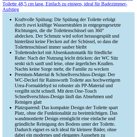
Toilette 48,5 cm lang, Einfach zu einigen, ideal für Badezimmer-
Aufstieg
Kraftvolle Spülung: Die Spülung der Toilette erfolgt
durch zwei kräftige Wasserstrahlen in entgegengesetzte
Richtungen, die die Toilettenschüssel um 360°
abdecken. Der Schmutz wird sofort herausgespült und
hinterlässt keine Flecken auf der Schüssel, so dass die
Toilettenschüssel immer sauber bleibt
Toilettendeckel mit Absenkautomatik für friedliche
Ruhe: Nach der Nutzung leicht drücken: der WC Sitz
senkt sich sanft und leise, ohne ärgerliches Knallen.
Nachts keine Sorge mehr, die Familie zu wecken
Premium-Material & Schnellverschluss-Design: Der
WC-Deckel für Rainsworth Toilette aus hochwertigem
Urea-Formaldehyd ist robuster als PP-Material und
vergilbt nicht schnell. Mit dem One-Touch
Schnellverschluss-Design läuft das Abnehmen und
Reinigen glatt
Platzsparend: Das kompakte Design der Toilette spart
Platz, ohne die Funktionalität zu beeinträchtigen. Das
wandmontierte Design ermöglicht eine einfache und
gründliche Reinigung des Bodens unter der Toilette.
Dadurch eignet es sich ideal für kleinere Bäder, ohne
dabei ein modernes und elegantes Aussehen zu