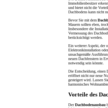
Immobilienbesitzer erkenn
und bietet nicht die Vort
Dachbodens kann nicht nu
Bevor Sie mit dem
Dachb
Mauern sollten eben, trock
Insbesondere die Installa
Vermessung des Dachbode
berücksichtigt werden.
Ein weiterer Aspekt, der o
Elektronikinstallation ode
unsachgemäße Ausführung k
neuen Dachfenstern in Er
notwendig sein könnte.
Die Entscheidung, einen D
eröffnet nicht nur neue N
gesteigert wird. Lassen Si
harmonisches Wohnambien
Vorteile des D
Der
Dachbodenausbau
b