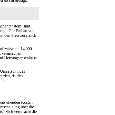
a 80 cm beträgt.
ächenfenstern, sind
rägt. Der Einbau von
n den Preis zusätzlich
rf zwischen 14.000
, verursachen
und Heizungsanschlüsse
d Umsetzung des
werden, da dies
hat.
entstehenden Kosten.
Entscheidung über die
sätzlich verursacht die