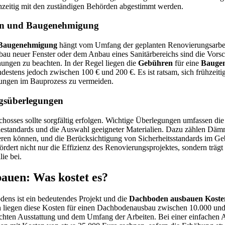
zeitig mit den zuständigen Behörden abgestimmt werden.
ben und Baugenehmigung
Baugenehmigung
hängt vom Umfang der geplanten Renovierungsarbei
u neuer Fenster oder dem Anbau eines Sanitärbereichs sind die Vorsch
ungen zu beachten. In der Regel liegen die
Gebühren
für eine
Bauge
stens jedoch zwischen 100 € und 200 €. Es ist ratsam, sich frühzeiti
ungen im Bauprozess zu vermeiden.
gsüberlegungen
osses sollte sorgfältig erfolgen. Wichtige Überlegungen umfassen die
iestandards und die Auswahl geeigneter Materialien. Dazu zählen Dämm
ren können, und die Berücksichtigung von Sicherheitsstandards im Ge
ördert nicht nur die Effizienz des Renovierungsprojektes, sondern trägt 
ie bei.
auen: Was kostet es?
ens ist ein bedeutendes Projekt und die
Dachboden ausbauen Koste
ich liegen diese Kosten für einen Dachbodenausbau zwischen 10.000 un
hten Ausstattung und dem Umfang der Arbeiten. Bei einer einfachen 