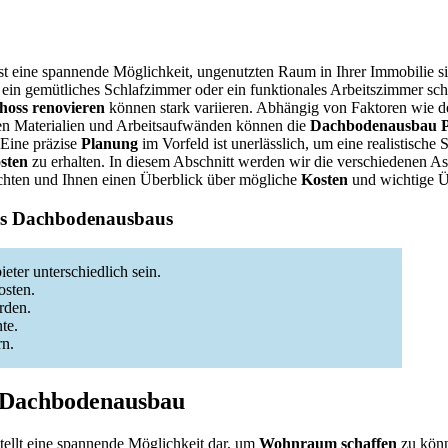
st eine spannende Möglichkeit, ungenutzten Raum in Ihrer Immobilie si
 ein gemütliches Schlafzimmer oder ein funktionales Arbeitszimmer sc
hoss renovieren
können stark variieren. Abhängig von Faktoren wie
en Materialien und Arbeitsaufwänden können die
Dachbodenausbau P
 Eine präzise
Planung
im Vorfeld ist unerlässlich, um eine realistische
sten
zu erhalten. In diesem Abschnitt werden wir die verschiedenen As
hten und Ihnen einen Überblick über mögliche
Kosten
und wichtige Ü
es Dachbodenausbaus
ter unterschiedlich sein.
osten.
rden.
te.
rn.
 Dachbodenausbau
tellt eine spannende Möglichkeit dar, um
Wohnraum schaffen
zu könn