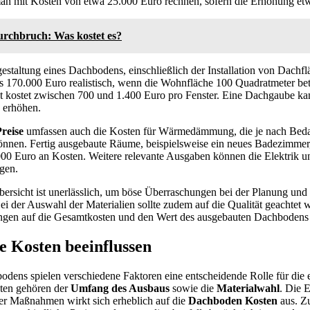
an mit Kosten von etwa 25.000 Euro rechnen, sofern die Erhöhung etw
rchbruch: Was kostet es?
estaltung eines Dachbodens, einschließlich der Installation von Dachfl
 170.000 Euro realistisch, wenn die Wohnfläche 100 Quadratmeter bet
t kostet zwischen 700 und 1.400 Euro pro Fenster. Eine Dachgaube kan
 erhöhen.
reise
umfassen auch die Kosten für Wärmedämmung, die je nach Beda
önnen. Fertig ausgebaute Räume, beispielsweise ein neues Badezimmer
.000 Euro an Kosten. Weitere relevante Ausgaben können die Elektrik 
gen.
ersicht ist unerlässlich, um böse Überraschungen bei der Planung un
ei der Auswahl der Materialien sollte zudem auf die Qualität geachtet 
gen auf die Gesamtkosten und den Wert des ausgebauten Dachbodens 
ie Kosten beeinflussen
dens spielen verschiedene Faktoren eine entscheidende Rolle für die 
ten gehören der
Umfang des Ausbaus
sowie die
Materialwahl
. Die 
r Maßnahmen wirkt sich erheblich auf die
Dachboden Kosten
aus. Zu