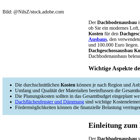
Bild: @NilsZ/stock.adobe.com
Der
Dachbodenausbau
i
ob Sie ein modernes Loft,
Kosten
für den
Dachgesc
Ausbaus
, den verwendet
und 100.000 Euro liegen.
Dachgeschossausbau Ko
Dachbodenausbaus beleuc
Wichtige Aspekte d
Die durchschnittlichen
Kosten
können je nach Region und Anbie
Umfang und Qualität der Materialien beeinflussen die Gesamtk
Die Planungskosten sollten in das Gesamtbudget eingeplant we
Dachflächenfenster und Dämmung
sind wichtige Kostenelemen
Fördermöglichkeiten können die finanzielle Belastung verringe
Einleitung zum
Der
Dachbodenausbau
s