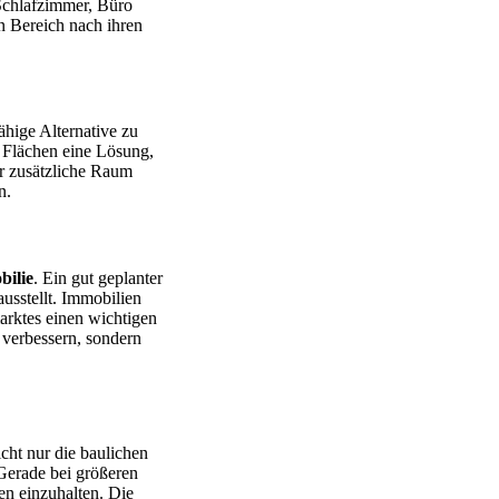
 Schlafzimmer, Büro
n Bereich nach ihren
fähige Alternative zu
r Flächen eine Lösung,
er zusätzliche Raum
n.
bilie
. Ein gut geplanter
usstellt. Immobilien
arktes einen wichtigen
 verbessern, sondern
cht nur die baulichen
Gerade bei größeren
n einzuhalten. Die