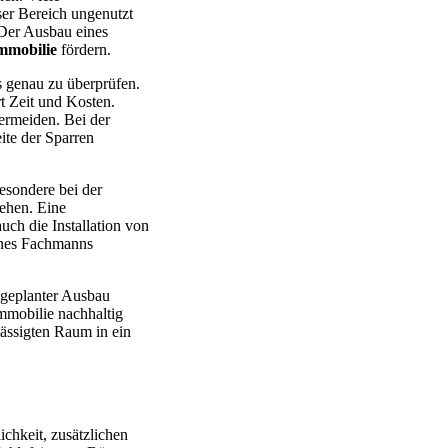
ser Bereich ungenutzt
 Der Ausbau eines
mmobilie
fördern.
s genau zu überprüfen.
t Zeit und Kosten.
ermeiden. Bei der
te der Sparren
besondere bei der
iehen. Eine
ch die Installation von
ines Fachmanns
 geplanter Ausbau
Immobilie nachhaltig
hlässigten Raum in ein
ichkeit, zusätzlichen