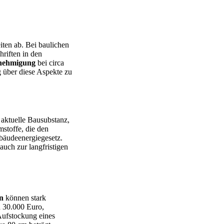
ten ab. Bei baulichen
riften in den
nehmigung
bei circa
g über diese Aspekte zu
 aktuelle Bausubstanz,
stoffe, die den
bäudeenergiegesetz.
auch zur langfristigen
n
können stark
d 30.000 Euro,
Aufstockung eines