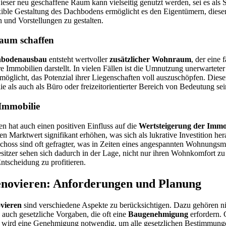
ser neu geschaffene Raum kann vielseitig genutzt werden, sei es als
ible Gestaltung des Dachbodens ermöglicht es den Eigentümern, diese
n und Vorstellungen zu gestalten.
aum schaffen
bodenausbau
entsteht wertvoller
zusätzlicher Wohnraum
, der eine 
 Immobilien darstellt. In vielen Fällen ist die Umnutzung unerwartete
möglicht, das Potenzial ihrer Liegenschaften voll auszuschöpfen. Dies
e als auch als Büro oder freizeitorientierter Bereich von Bedeutung sei
 Immobilie
 hat auch einen positiven Einfluss auf die
Wertsteigerung der Immo
Marktwert signifikant erhöhen, was sich als lukrative Investition hera
hoss sind oft gefragter, was in Zeiten eines angespannten Wohnungsm
Besitzer sehen sich dadurch in der Lage, nicht nur ihren Wohnkomfort zu
Entscheidung zu profitieren.
enovieren: Anforderungen und Planung
vieren
sind verschiedene Aspekte zu berücksichtigen. Dazu gehören ni
auch gesetzliche Vorgaben, die oft eine
Baugenehmigung
erfordern. 
ird eine Genehmigung notwendig, um alle gesetzlichen Bestimmunge