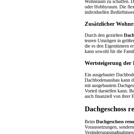
Wohnraum zu schaffen. Die
oder Hobbyraum. Die flex
individuellen Bedürfnisse
Zusätzlicher Wohnr
Durch den gezielten
Dach
teuren Umzügen in größere
die es den Eigentümern er
kann sowohl für die Famili
Wertsteigerung der
Ein ausgebauter Dachboden
Dachbodenausbau kann den 
mit ausgebautem Dachgesc
Vorteil darstellen kann. 
auch finanziell von ihrer 
Dachgeschoss r
Beim
Dachgeschoss reno
Voraussetzungen, sondern 
Veränderungsmaßnahmen w