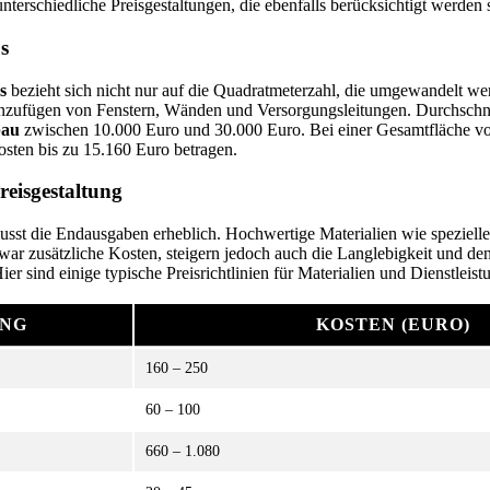
terschiedliche Preisgestaltungen, die ebenfalls berücksichtigt werden s
s
s
bezieht sich nicht nur auf die Quadratmeterzahl, die umgewandelt wer
nzufügen von Fenstern, Wänden und Versorgungsleitungen. Durchschni
bau
zwischen 10.000 Euro und 30.000 Euro. Bei einer Gesamtfläche v
sten bis zu 15.160 Euro betragen.
eisgestaltung
lusst die Endausgaben erheblich. Hochwertige Materialien wie spezie
r zusätzliche Kosten, steigern jedoch auch die Langlebigkeit und de
er sind einige typische Preisrichtlinien für Materialien und Dienstleist
UNG
KOSTEN (EURO)
160 – 250
60 – 100
660 – 1.080