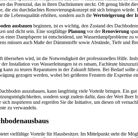
en das Potenzial, das in ihren Dachräumen steckt. Oft genug bleibt die
eile, die ein durchdachtes Renovierungskonzept mit sich bringen würde.
r die Lebensqualität erhöhen, sondern auch die
Wertsteigerung der I
oden ausbauen
beginnen, ist es wichtig, den Zustand des Dachboden
en und dicht sein. Eine sorgfältige
Planung
vor der
Renovierung
spar
tion einer Dampfsperre ist entscheidend, um Wasserdampfprobleme zu v
ns müssen auch Maße der Dämmstoffe sowie Abstände, Tiefe und Brei
ft übersehen wird, ist die Notwendigkeit der professionellen Hilfe. Ins
r der Installation von Wasserleitungen ist es ratsam, Fachleute hinzuzuz
ann zu teuren Reparaturen in der Zukunft führen. Bei Bedarf sollte au
wägung gezogen werden, wobei bei größeren Fenstern die Expertise e
achboden auszubauen, kann langfristig viele Vorteile bringen. Ein gut
utzungsmöglichkeiten, sondern sorgt zudem dafür, dass der Wert Ihrer 
e sich inspirieren und ergreifen Sie die Initiative, um diesen oft vernac
te zu verwandeln.
achbodenausbaus
ietet vielfältige Vorteile für Hausbesitzer. Im Mittelpunkt steht die Mögl