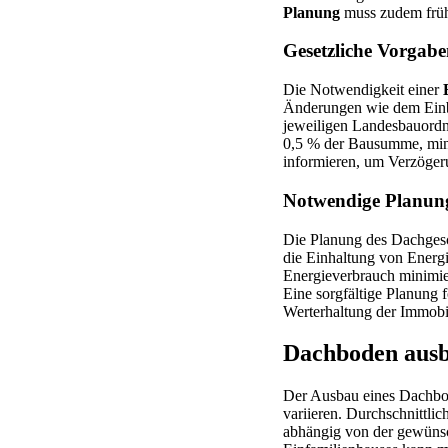
Planung
muss zudem früh
Gesetzliche Vorga
Die Notwendigkeit einer
Änderungen wie dem Einba
jeweiligen Landesbauordn
0,5 % der Bausumme, minde
informieren, um Verzöger
Notwendige Planun
Die Planung des Dachgesch
die Einhaltung von Energ
Energieverbrauch minimie
Eine sorgfältige Planung f
Werterhaltung der Immobil
Dachboden ausb
Der Ausbau eines Dachbod
variieren. Durchschnittl
abhängig von der gewünsc